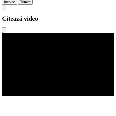
Închide
Trimite
Citează video