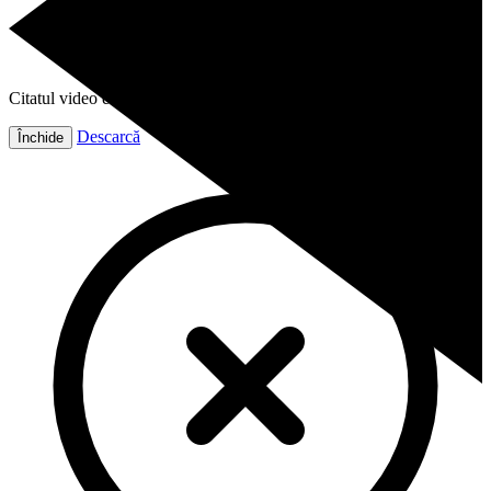
Citatul video este gata!
Descarcă
Închide