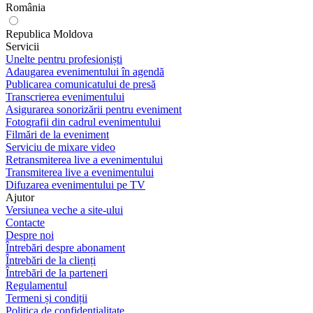
România
Republica Moldova
Servicii
Unelte pentru profesioniști
Adaugarea evenimentului în agendă
Publicarea comunicatului de presă
Transcrierea evenimentului
Asigurarea sonorizării pentru eveniment
Fotografii din cadrul evenimentului
Filmări de la eveniment
Serviciu de mixare video
Retransmiterea live a evenimentului
Transmiterea live a evenimentului
Difuzarea evenimentului pe TV
Ajutor
Versiunea veche a site-ului
Contacte
Despre noi
Întrebări despre abonament
Întrebări de la clienți
Întrebări de la parteneri
Regulamentul
Termeni și condiții
Politica de confidențialitate