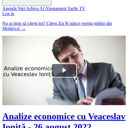
Agenda
Știri
Arhiva
AI
Abonament
Tarife
TV
Log in
Nu ai timp să citești tot? Citesc.Eu îți aduce esența știrilor din
Moldova!
→
Play
Video
Analize economice cu Veaceslav
Ioniță - 26 august 2022.