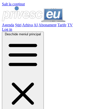
Salt la conținut
Agenda
Știri
Arhiva
AI
Abonament
Tarife
TV
Log in
Deschide meniul principal