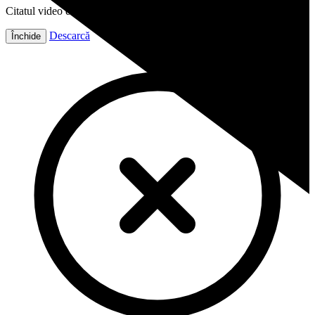
Citatul video este gata!
Descarcă
Închide