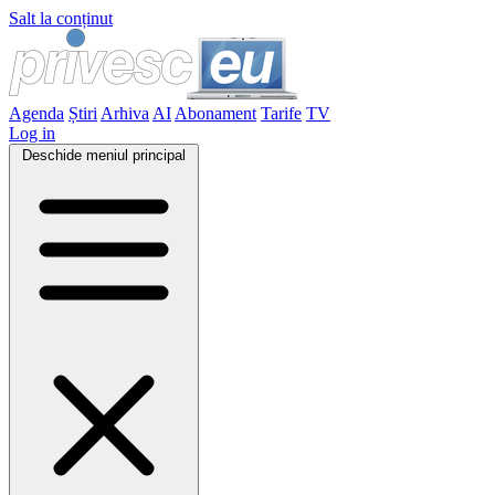
Salt la conținut
Agenda
Știri
Arhiva
AI
Abonament
Tarife
TV
Log in
Deschide meniul principal