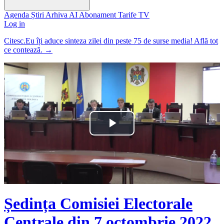
Agenda
Știri
Arhiva
AI
Abonament
Tarife
TV
Log in
Citesc.Eu îți aduce sinteza zilei din peste 75 de surse media! Află tot
ce contează.
→
Play
Video
Ședința Comisiei Electorale
Centrale din 7 octombrie 2022