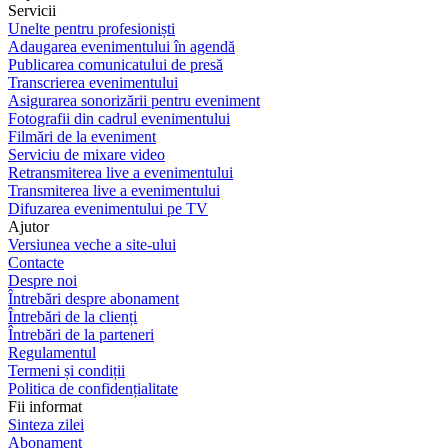
Servicii
Unelte pentru profesioniști
Adaugarea evenimentului în agendă
Publicarea comunicatului de presă
Transcrierea evenimentului
Asigurarea sonorizării pentru eveniment
Fotografii din cadrul evenimentului
Filmări de la eveniment
Serviciu de mixare video
Retransmiterea live a evenimentului
Transmiterea live a evenimentului
Difuzarea evenimentului pe TV
Ajutor
Versiunea veche a site-ului
Contacte
Despre noi
Întrebări despre abonament
Întrebări de la clienți
Întrebări de la parteneri
Regulamentul
Termeni și condiții
Politica de confidențialitate
Fii informat
Sinteza zilei
Abonament