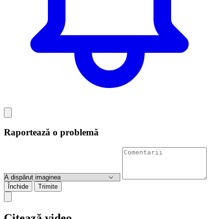
Raportează o problemă
Închide
Trimite
Citează video