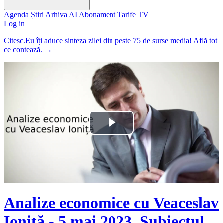
Agenda
Știri
Arhiva
AI
Abonament
Tarife
TV
Log in
Citesc.Eu îți aduce sinteza zilei din peste 75 de surse media! Află tot
ce contează.
→
Play
Video
Analize economice cu Veaceslav
Ioniță - 5 mai 2023. Subiectul