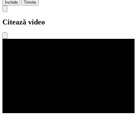
Închide
Trimite
Citează video