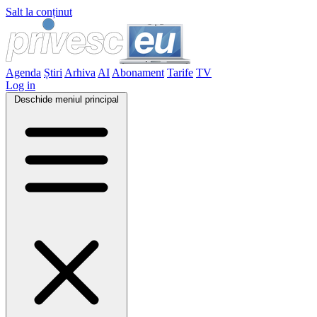
Salt la conținut
Agenda
Știri
Arhiva
AI
Abonament
Tarife
TV
Log in
Deschide meniul principal