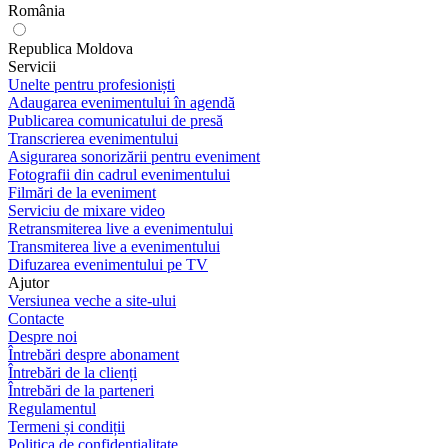
România
Republica Moldova
Servicii
Unelte pentru profesioniști
Adaugarea evenimentului în agendă
Publicarea comunicatului de presă
Transcrierea evenimentului
Asigurarea sonorizării pentru eveniment
Fotografii din cadrul evenimentului
Filmări de la eveniment
Serviciu de mixare video
Retransmiterea live a evenimentului
Transmiterea live a evenimentului
Difuzarea evenimentului pe TV
Ajutor
Versiunea veche a site-ului
Contacte
Despre noi
Întrebări despre abonament
Întrebări de la clienți
Întrebări de la parteneri
Regulamentul
Termeni și condiții
Politica de confidențialitate