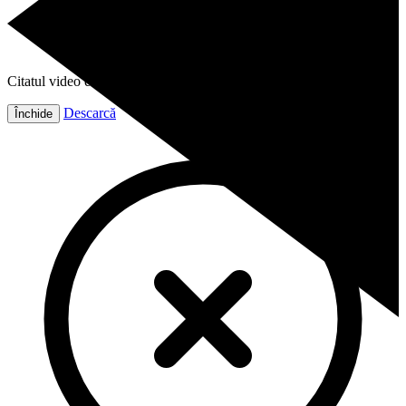
Citatul video este gata!
Descarcă
Închide