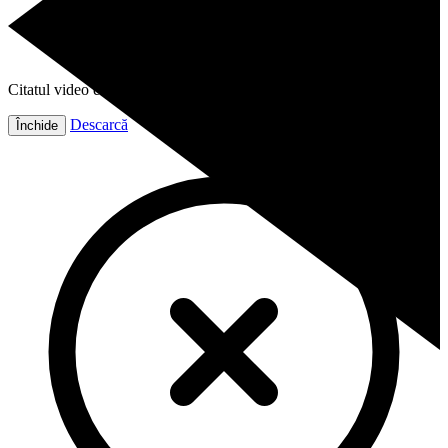
Citatul video este gata!
Descarcă
Închide