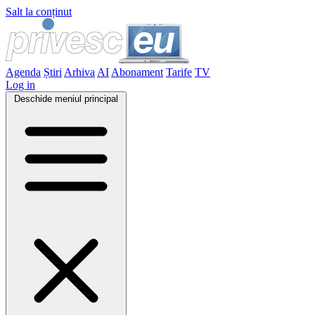
Salt la conținut
Agenda
Știri
Arhiva
AI
Abonament
Tarife
TV
Log in
Deschide meniul principal