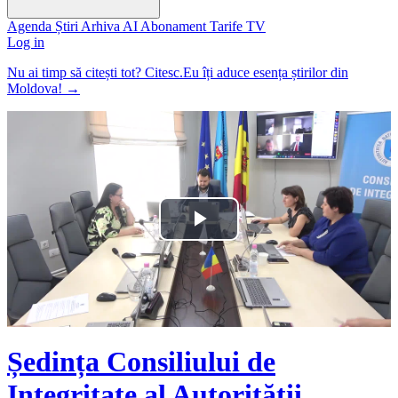
Agenda
Știri
Arhiva
AI
Abonament
Tarife
TV
Log in
Nu ai timp să citești tot? Citesc.Eu îți aduce esența știrilor din
Moldova!
→
Play
Video
Ședința Consiliului de
Integritate al Autorității