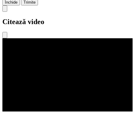
Închide
Trimite
Citează video