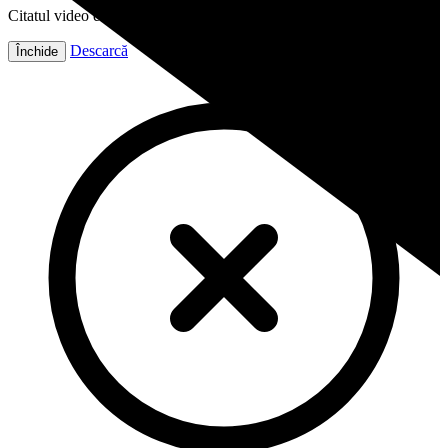
Citatul video este gata!
Descarcă
Închide