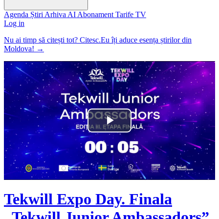
Agenda
Știri
Arhiva
AI
Abonament
Tarife
TV
Log in
Nu ai timp să citești tot? Citesc.Eu îți aduce esența știrilor din
Moldova!
→
Play
Video
Tekwill Expo Day. Finala
„Tekwill Junior Ambassadors”