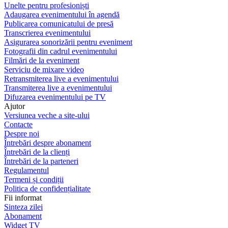
Unelte pentru profesioniști
Adaugarea evenimentului în agendă
Publicarea comunicatului de presă
Transcrierea evenimentului
Asigurarea sonorizării pentru eveniment
Fotografii din cadrul evenimentului
Filmări de la eveniment
Serviciu de mixare video
Retransmiterea live a evenimentului
Transmiterea live a evenimentului
Difuzarea evenimentului pe TV
Ajutor
Versiunea veche a site-ului
Contacte
Despre noi
Întrebări despre abonament
Întrebări de la clienți
Întrebări de la parteneri
Regulamentul
Termeni și condiții
Politica de confidențialitate
Fii informat
Sinteza zilei
Abonament
Widget TV