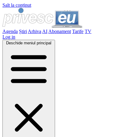
Salt la conținut
Agenda
Știri
Arhiva
AI
Abonament
Tarife
TV
Log in
Deschide meniul principal