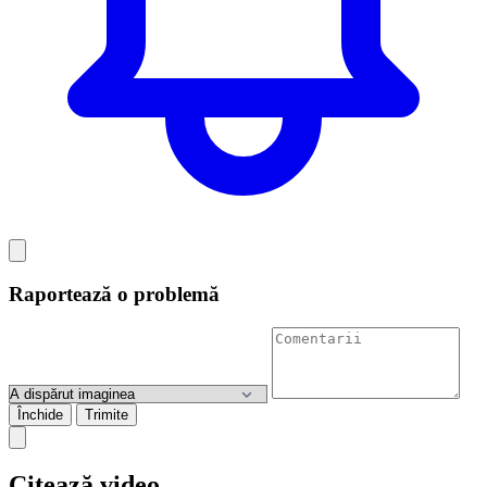
Raportează o problemă
Închide
Trimite
Citează video