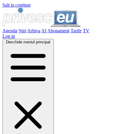
Salt la conținut
Agenda
Știri
Arhiva
AI
Abonament
Tarife
TV
Log in
Deschide meniul principal