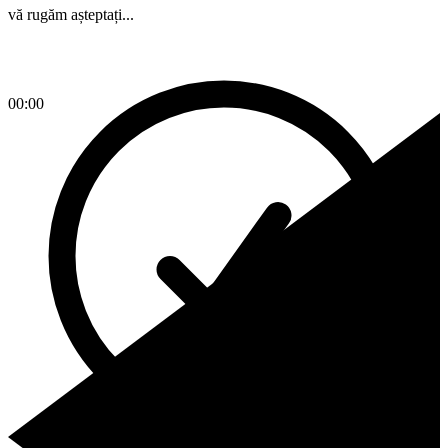
vă rugăm așteptați...
00:00