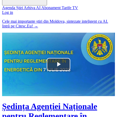
Agenda
Știri
Arhiva
AI
Abonament
Tarife
TV
Log in
Cele mai importante știri din Moldova, sintezate inteligent cu AI.
Intră pe Citesc.Eu!
→
Play
Video
Ședința Agenției Naționale
pentru Reglementare în