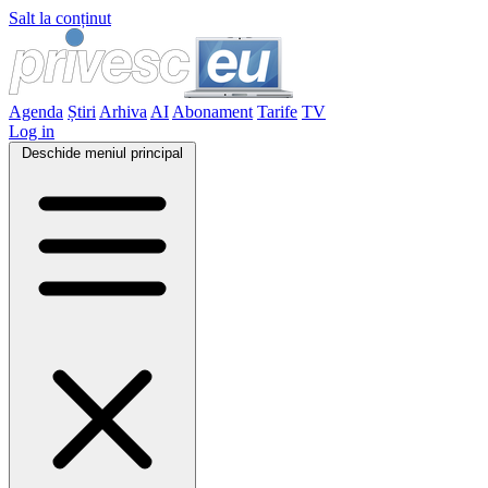
Salt la conținut
Agenda
Știri
Arhiva
AI
Abonament
Tarife
TV
Log in
Deschide meniul principal