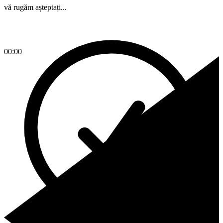
vă rugăm așteptați...
00:00