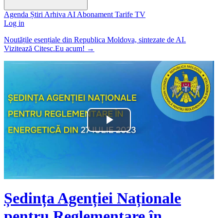
Agenda
Știri
Arhiva
AI
Abonament
Tarife
TV
Log in
Noutățile esențiale din Republica Moldova, sintezate de AI.
Vizitează Citesc.Eu acum!
→
Play
Video
Ședința Agenției Naționale
pentru Reglementare în