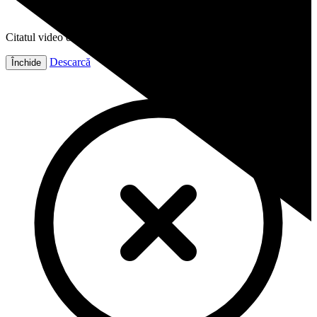
Citatul video este gata!
Descarcă
Închide