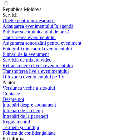
Republica Moldova
Servicii
Unelte pentru profesioniști
Adaugarea evenimentului în agendă
Publicarea comunicatului de presă
Transcrierea evenimentului
Asigurarea sonorizării pentru eveniment
Fotografii din cadrul evenimentului
Filmări de la eveniment
Serviciu de mixare video
Retransmiterea live a evenimentului
Transmiterea live a evenimentului
Difuzarea evenimentului pe TV
Ajutor
Versiunea veche a site-ului
Contacte
Despre noi
Întrebări despre abonament
Întrebări de la clienți
Întrebări de la parteneri
Regulamentul
Termeni și condiții
Politica de confidențialitate
Fii informat