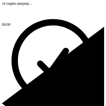
vă rugăm așteptați...
00:00