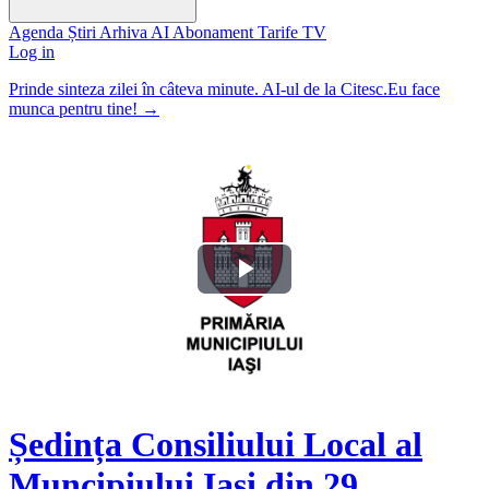
Agenda
Știri
Arhiva
AI
Abonament
Tarife
TV
Log in
Prinde sinteza zilei în câteva minute. AI-ul de la Citesc.Eu face
munca pentru tine!
→
Play
Video
Ședința Consiliului Local al
Muncipiului Iași din 29