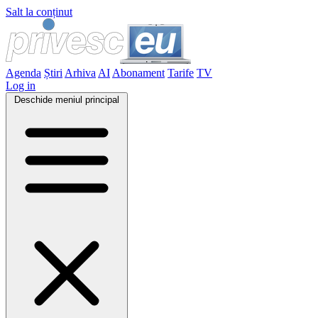
Salt la conținut
Agenda
Știri
Arhiva
AI
Abonament
Tarife
TV
Log in
Deschide meniul principal