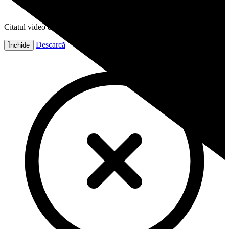
Citatul video este gata!
Descarcă
Închide