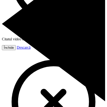
Citatul video este gata!
Descarcă
Închide