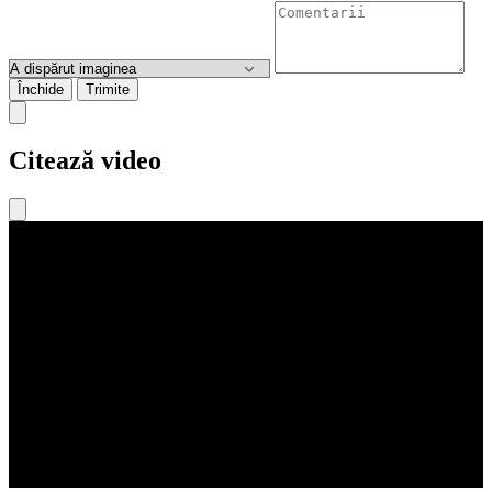
Închide
Trimite
Citează video