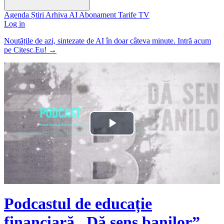
Agenda
Știri
Arhiva
AI
Abonament
Tarife
TV
Log in
Noutățile de azi, sintezate de AI în doar câteva minute. Intră acum
pe Citesc.Eu!
→
Play
Video
Podcastul de educație
financiară „Dă sens banilor”.