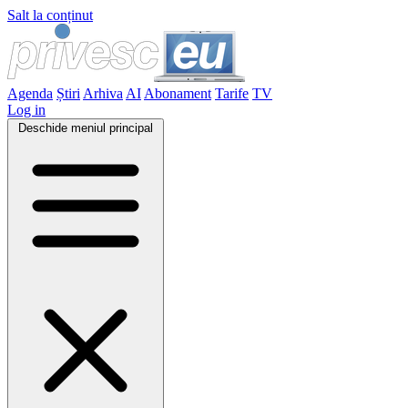
Salt la conținut
Agenda
Știri
Arhiva
AI
Abonament
Tarife
TV
Log in
Deschide meniul principal