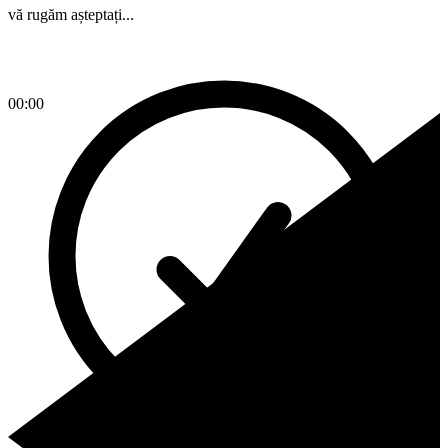
vă rugăm așteptați...
00:00