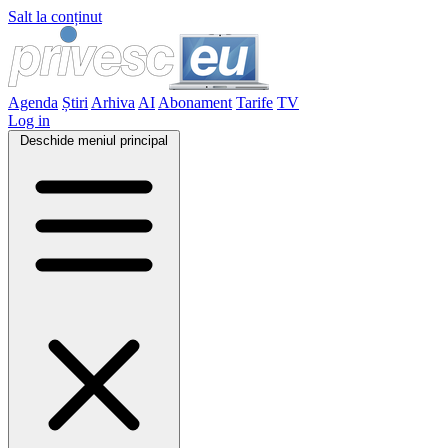
Salt la conținut
Agenda
Știri
Arhiva
AI
Abonament
Tarife
TV
Log in
Deschide meniul principal