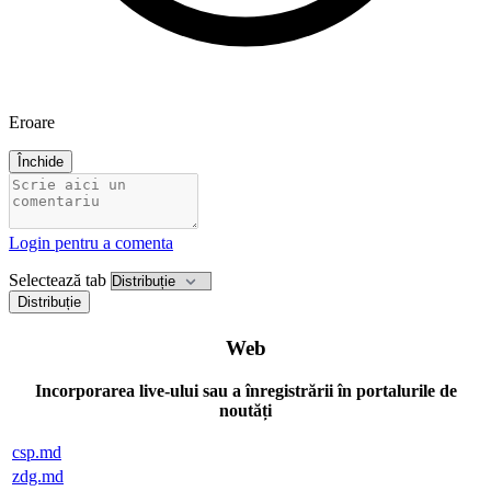
Eroare
Închide
Login pentru a comenta
Selectează tab
Distribuție
Web
Incorporarea live-ului sau a înregistrării în portalurile de
noutăți
csp.md
zdg.md