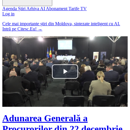
Agenda
Știri
Arhiva
AI
Abonament
Tarife
TV
Log in
Cele mai importante știri din Moldova, sintezate inteligent cu AI.
Intră pe Citesc.Eu!
→
Play
Video
Adunarea Generală a
Procurorilor din 22 decembrie