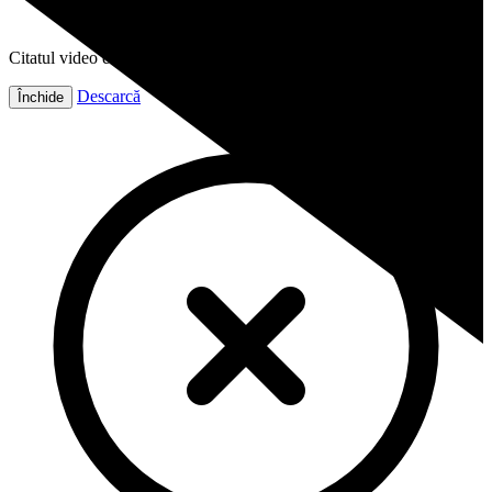
Citatul video este gata!
Descarcă
Închide