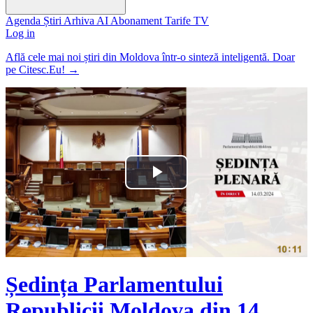
Agenda
Știri
Arhiva
AI
Abonament
Tarife
TV
Log in
Află cele mai noi știri din Moldova într-o sinteză inteligentă. Doar
pe Citesc.Eu!
→
Play
Video
Ședința Parlamentului
Republicii Moldova din 14