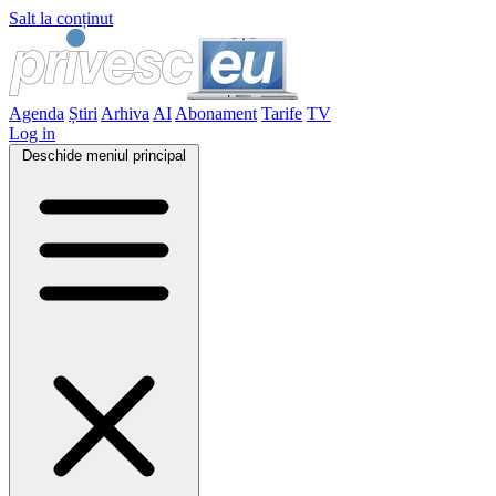
Salt la conținut
Agenda
Știri
Arhiva
AI
Abonament
Tarife
TV
Log in
Deschide meniul principal