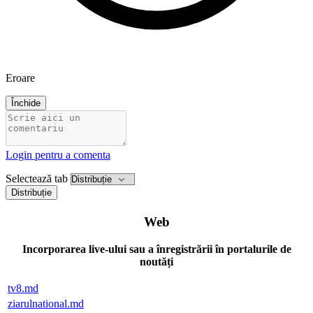
Eroare
Închide
Login pentru a comenta
Selectează tab
Distribuție
Web
Incorporarea live-ului sau a înregistrării în portalurile de
noutăți
tv8.md
ziarulnational.md