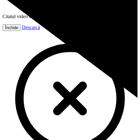
Citatul video este gata!
Descarcă
Închide