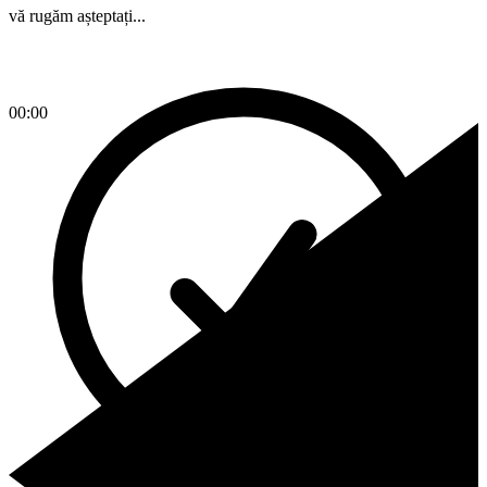
vă rugăm așteptați...
00:00