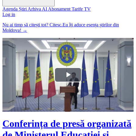
Agenda
Știri
Arhiva
AI
Abonament
Tarife
TV
Log in
Nu ai timp să citești tot? Citesc.Eu îți aduce esența știrilor din
Moldova!
→
Play
Video
Conferința de presă organizată
de Ministerul Educației și