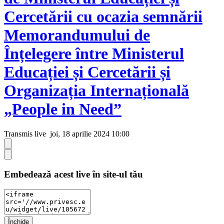
Cercetării cu ocazia semnării
Memorandumului de
Înțelegere între Ministerul
Educației și Cercetării și
Organizația Internațională
„People in Need”
Transmis live
joi, 18 aprilie 2024 10:00
Embedează acest live în site-ul tău
Închide