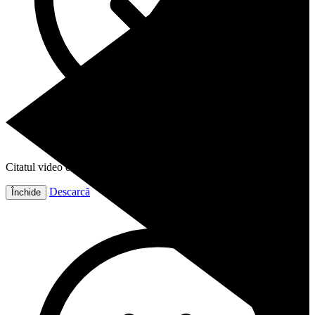
Citatul video este gata!
Descarcă
Închide