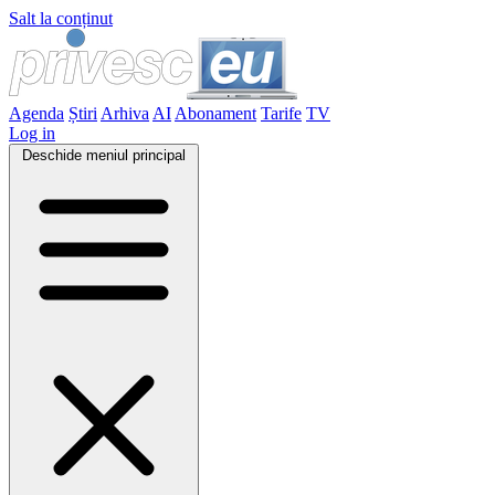
Salt la conținut
Agenda
Știri
Arhiva
AI
Abonament
Tarife
TV
Log in
Deschide meniul principal