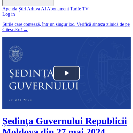
Agenda
Știri
Arhiva
AI
Abonament
Tarife
TV
Log in
Știrile care contează, într-un singur loc. Verifică sinteza zilnică de pe
Citesc.Eu!
→
Play
Video
Ședința Guvernului Republicii
Moldova din 27 mai 2024