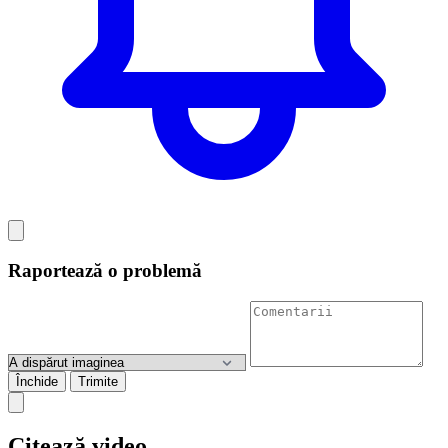
Raportează o problemă
Închide
Trimite
Citează video