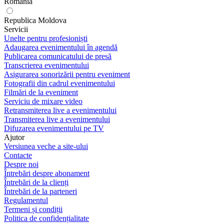
România
Republica Moldova
Servicii
Unelte pentru profesioniști
Adaugarea evenimentului în agendă
Publicarea comunicatului de presă
Transcrierea evenimentului
Asigurarea sonorizării pentru eveniment
Fotografii din cadrul evenimentului
Filmări de la eveniment
Serviciu de mixare video
Retransmiterea live a evenimentului
Transmiterea live a evenimentului
Difuzarea evenimentului pe TV
Ajutor
Versiunea veche a site-ului
Contacte
Despre noi
Întrebări despre abonament
Întrebări de la clienți
Întrebări de la parteneri
Regulamentul
Termeni și condiții
Politica de confidențialitate