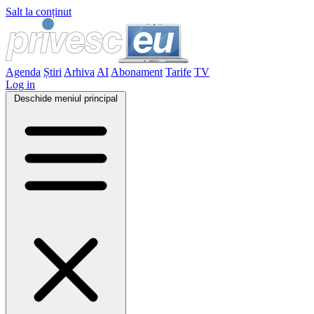
Salt la conținut
Agenda
Știri
Arhiva
AI
Abonament
Tarife
TV
Log in
Deschide meniul principal