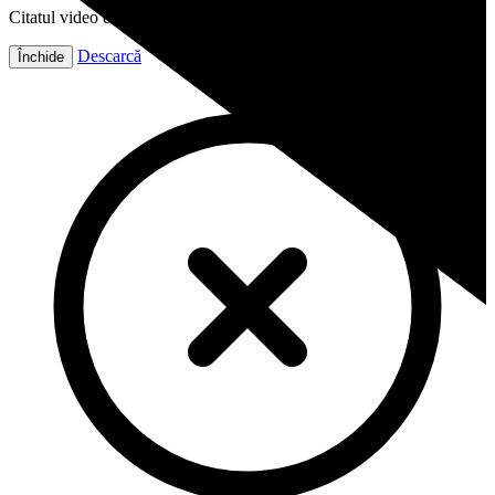
Citatul video este gata!
Descarcă
Închide