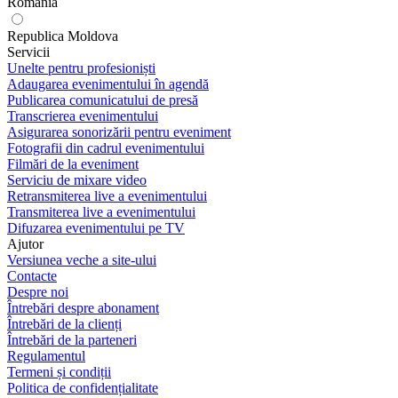
România
Republica Moldova
Servicii
Unelte pentru profesioniști
Adaugarea evenimentului în agendă
Publicarea comunicatului de presă
Transcrierea evenimentului
Asigurarea sonorizării pentru eveniment
Fotografii din cadrul evenimentului
Filmări de la eveniment
Serviciu de mixare video
Retransmiterea live a evenimentului
Transmiterea live a evenimentului
Difuzarea evenimentului pe TV
Ajutor
Versiunea veche a site-ului
Contacte
Despre noi
Întrebări despre abonament
Întrebări de la clienți
Întrebări de la parteneri
Regulamentul
Termeni și condiții
Politica de confidențialitate