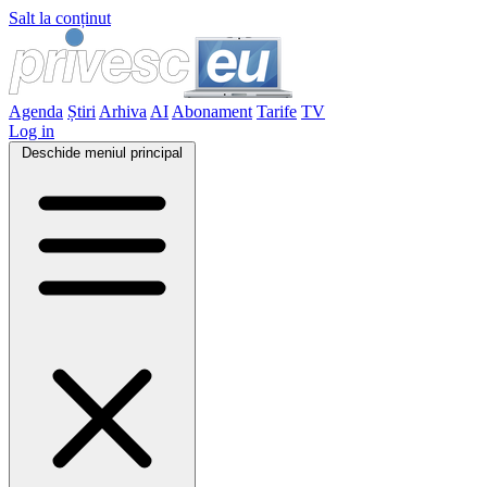
Salt la conținut
Agenda
Știri
Arhiva
AI
Abonament
Tarife
TV
Log in
Deschide meniul principal