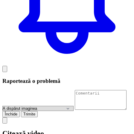
Raportează o problemă
Închide
Trimite
Citează video