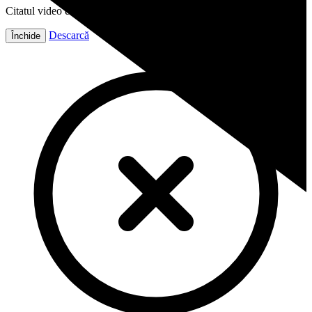
Citatul video este gata!
Descarcă
Închide