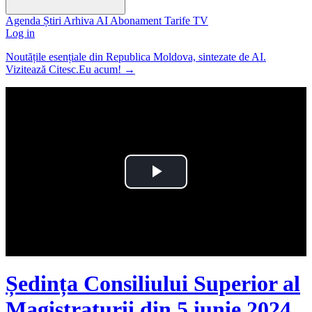
Agenda
Știri
Arhiva
AI
Abonament
Tarife
TV
Log in
Noutățile esențiale din Republica Moldova, sintezate de AI.
Vizitează Citesc.Eu acum!
→
Play
Video
Ședința Consiliului Superior al
Magistraturii din 5 iunie 2024