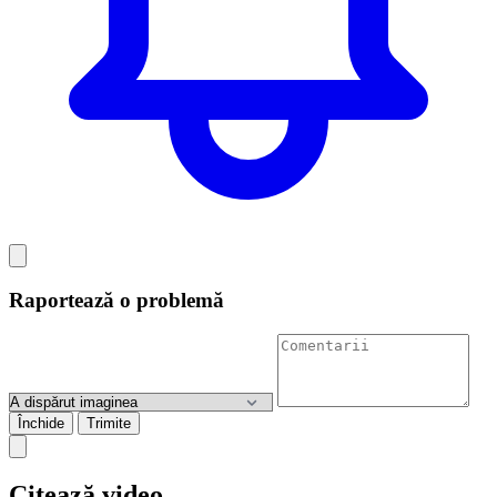
Raportează o problemă
Închide
Trimite
Citează video