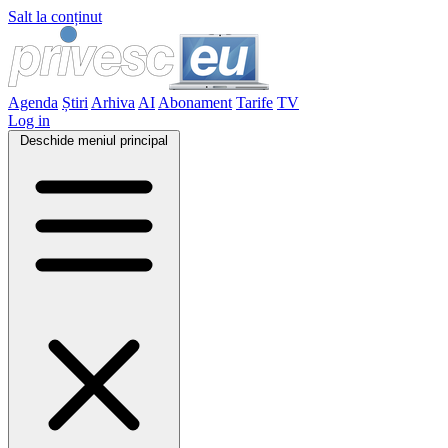
Salt la conținut
Agenda
Știri
Arhiva
AI
Abonament
Tarife
TV
Log in
Deschide meniul principal