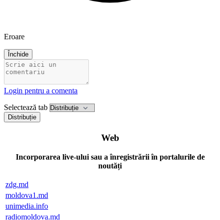
Eroare
Închide
Login pentru a comenta
Selectează tab
Distribuție
Web
Incorporarea live-ului sau a înregistrării în portalurile de
noutăți
zdg.md
moldova1.md
unimedia.info
radiomoldova.md