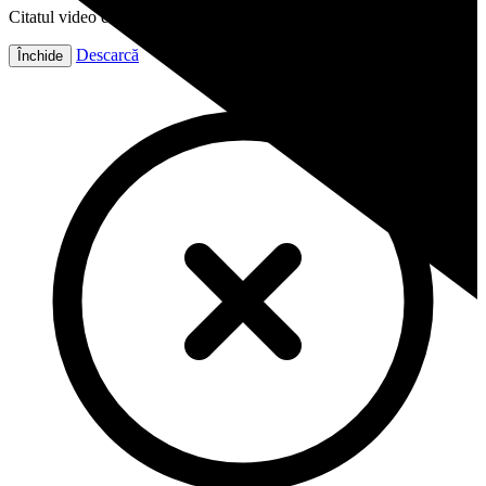
Citatul video este gata!
Descarcă
Închide