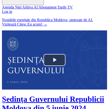
Agenda
Știri
Arhiva
AI
Abonament
Tarife
TV
Log in
Noutățile esențiale din Republica Moldova, sintezate de AI.
Vizitează Citesc.Eu acum!
→
Play
Video
Ședința Guvernului Republicii
Moldova din 5 iunie 2024