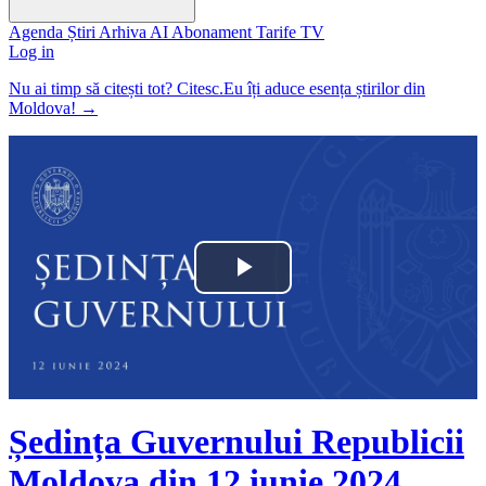
Agenda
Știri
Arhiva
AI
Abonament
Tarife
TV
Log in
Nu ai timp să citești tot? Citesc.Eu îți aduce esența știrilor din
Moldova!
→
Play
Video
Ședința Guvernului Republicii
Moldova din 12 iunie 2024