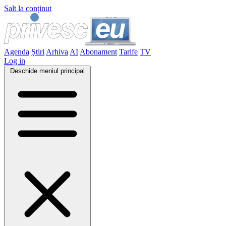
Salt la conținut
Agenda
Știri
Arhiva
AI
Abonament
Tarife
TV
Log in
Deschide meniul principal