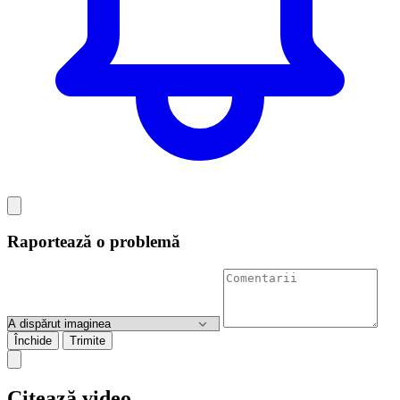
Raportează o problemă
Închide
Trimite
Citează video