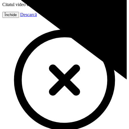
Citatul video este gata!
Descarcă
Închide