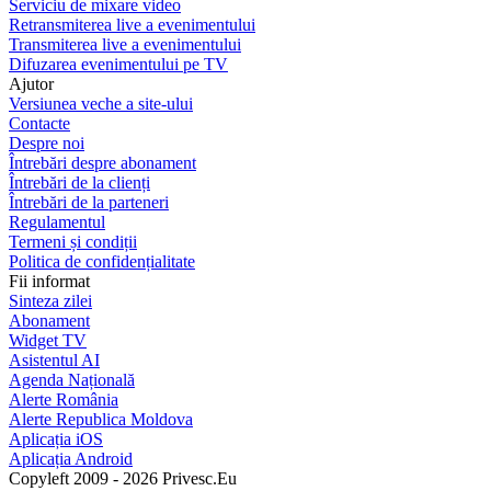
Serviciu de mixare video
Retransmiterea live a evenimentului
Transmiterea live a evenimentului
Difuzarea evenimentului pe TV
Ajutor
Versiunea veche a site-ului
Contacte
Despre noi
Întrebări despre abonament
Întrebări de la clienți
Întrebări de la parteneri
Regulamentul
Termeni și condiții
Politica de confidențialitate
Fii informat
Sinteza zilei
Abonament
Widget TV
Asistentul AI
Agenda Națională
Alerte România
Alerte Republica Moldova
Aplicația iOS
Aplicația Android
Copyleft 2009 - 2026 Privesc.Eu