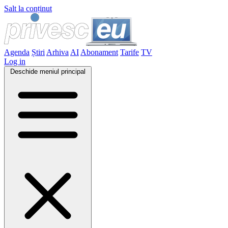
Salt la conținut
Agenda
Știri
Arhiva
AI
Abonament
Tarife
TV
Log in
Deschide meniul principal