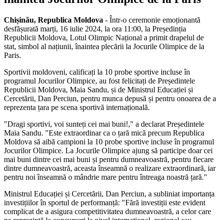
Chișinău, Republica Moldova
- Într-o ceremonie emoționantă
desfășurată marți, 16 iulie 2024, la ora 11:00, la Președinția
Republicii Moldova, Lotul Olimpic Național a primit drapelul de
stat, simbol al națiunii, înaintea plecării la Jocurile Olimpice de la
Paris.
Sportivii moldoveni, calificați la 10 probe sportive incluse în
programul Jocurilor Olimpice, au fost felicitați de Președintele
Republicii Moldova, Maia Sandu, și de Ministrul Educației și
Cercetării, Dan Perciun, pentru munca depusă și pentru onoarea de a
reprezenta țara pe scena sportivă internațională.
"Dragi sportivi, voi sunteți cei mai buni!," a declarat Președintele
Maia Sandu. "Este extraordinar ca o țară mică precum Republica
Moldova să aibă campioni la 10 probe sportive incluse în programul
Jocurilor Olimpice. La Jocurile Olimpice ajung să participe doar cei
mai buni dintre cei mai buni și pentru dumneavoastră, pentru fiecare
dintre dumneavoastră, aceasta înseamnă o realizare extraordinară, iar
pentru noi înseamnă o mândrie mare pentru întreaga noastră țară."
Ministrul Educației și Cercetării, Dan Perciun, a subliniat importanța
investițiilor în sportul de performanță: "Fără investiții este evident
complicat de a asigura competitivitatea dumneavoastră, a celor care