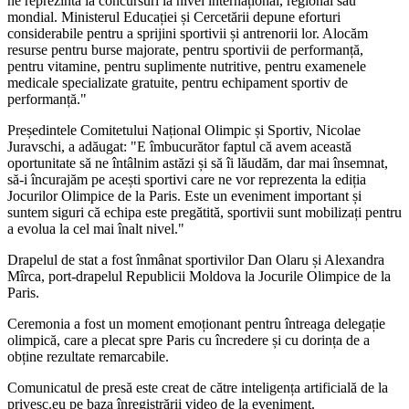
ne reprezintă la concursuri la nivel internațional, regional sau
mondial. Ministerul Educației și Cercetării depune eforturi
considerabile pentru a sprijini sportivii și antrenorii lor. Alocăm
resurse pentru burse majorate, pentru sportivii de performanță,
pentru vitamine, pentru suplimente nutritive, pentru examenele
medicale specializate gratuite, pentru echipament sportiv de
performanță."
Președintele Comitetului Național Olimpic și Sportiv, Nicolae
Juravschi, a adăugat: "E îmbucurător faptul că avem această
oportunitate să ne întâlnim astăzi și să îi lăudăm, dar mai însemnat,
să-i încurajăm pe acești sportivi care ne vor reprezenta la ediția
Jocurilor Olimpice de la Paris. Este un eveniment important și
suntem siguri că echipa este pregătită, sportivii sunt mobilizați pentru
a evolua la cel mai înalt nivel."
Drapelul de stat a fost înmânat sportivilor Dan Olaru și Alexandra
Mîrca, port-drapelul Republicii Moldova la Jocurile Olimpice de la
Paris.
Ceremonia a fost un moment emoționant pentru întreaga delegație
olimpică, care a plecat spre Paris cu încredere și cu dorința de a
obține rezultate remarcabile.
Comunicatul de presă este creat de către inteligența artificială de la
privesc.eu pe baza înregistrării video de la eveniment.