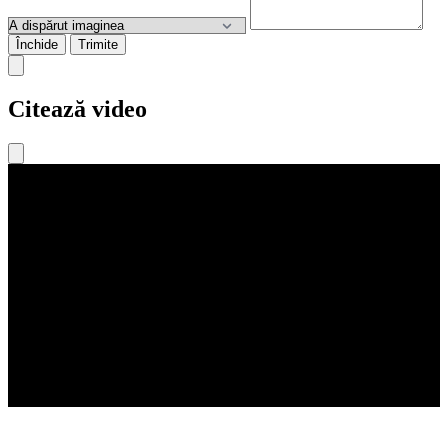
Închide
Trimite
Citează video