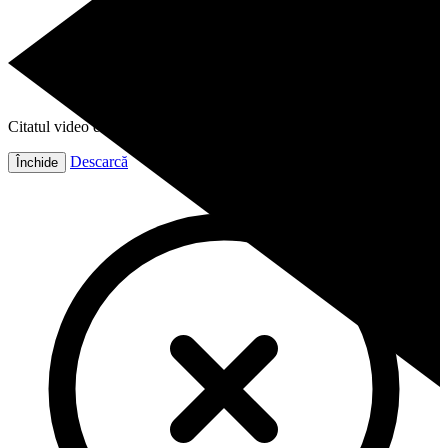
Citatul video este gata!
Descarcă
Închide