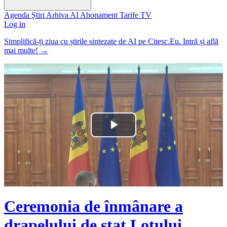
Agenda
Știri
Arhiva
AI
Abonament
Tarife
TV
Log in
Simplifică-ți ziua cu știrile sintezate de AI pe Citesc.Eu. Intră și află
mai multe!
→
Play
Video
Ceremonia de înmânare a
drapelului de stat Lotului