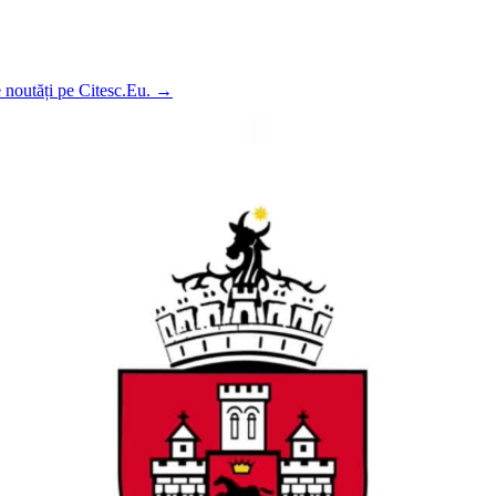
e noutăți pe Citesc.Eu.
→