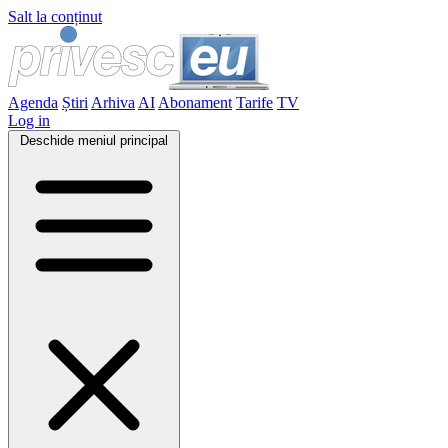
Salt la conținut
Agenda
Știri
Arhiva
AI
Abonament
Tarife
TV
Log in
Deschide meniul principal