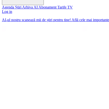
Agenda
Știri
Arhiva
AI
Abonament
Tarife
TV
Log in
AI-ul nostru scanează mii de știri pentru tine! Află cele mai important