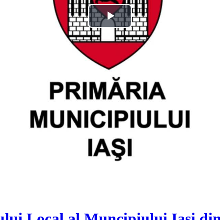
Play
Video
lui Local al Muncipiului Iași din