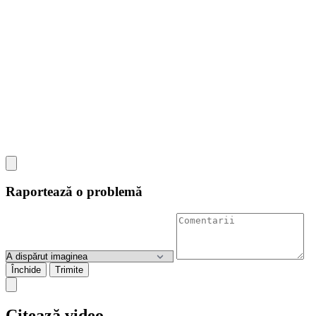
Raportează o problemă
Închide
Trimite
Citează video