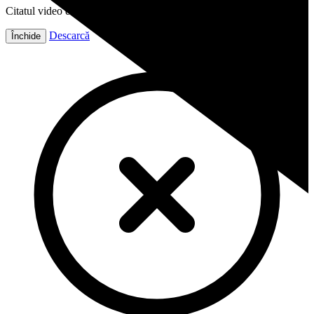
Citatul video este gata!
Descarcă
Închide