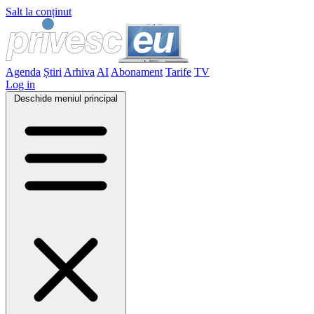
Salt la conținut
Agenda
Știri
Arhiva
AI
Abonament
Tarife
TV
Log in
Deschide meniul principal