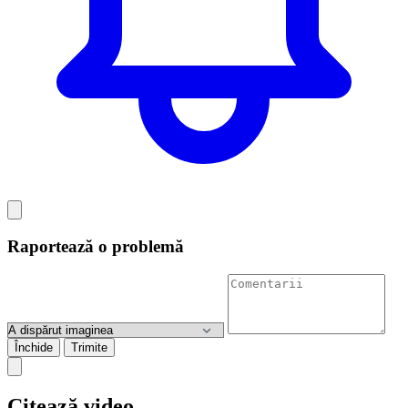
Raportează o problemă
Închide
Trimite
Citează video