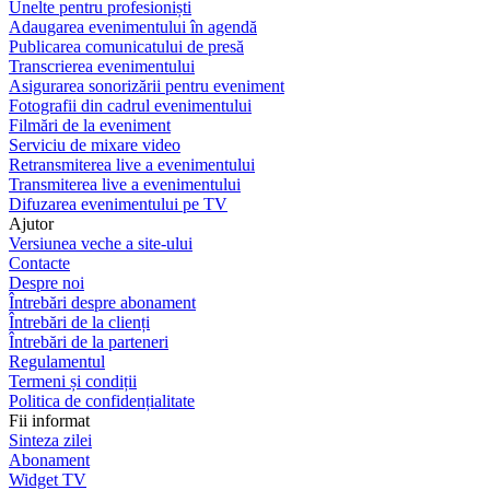
Unelte pentru profesioniști
Adaugarea evenimentului în agendă
Publicarea comunicatului de presă
Transcrierea evenimentului
Asigurarea sonorizării pentru eveniment
Fotografii din cadrul evenimentului
Filmări de la eveniment
Serviciu de mixare video
Retransmiterea live a evenimentului
Transmiterea live a evenimentului
Difuzarea evenimentului pe TV
Ajutor
Versiunea veche a site-ului
Contacte
Despre noi
Întrebări despre abonament
Întrebări de la clienți
Întrebări de la parteneri
Regulamentul
Termeni și condiții
Politica de confidențialitate
Fii informat
Sinteza zilei
Abonament
Widget TV