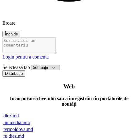
Eroare
Închide
Login pentru a comenta
Selectează tab
Distribuție
Web
Incorporarea live-ului sau a înregistrării în portalurile de
noutăți
diez.md
unimedia.info
tvrmoldova.md
ru.diez.md