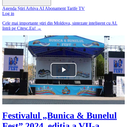
Agenda
Știri
Arhiva
AI
Abonament
Tarife
TV
Log in
Cele mai importante știri din Moldova, sintezate inteligent cu AI.
Intră pe Citesc.Eu!
→
Play
Video
Festivalul „Bunica & Bunelul
Fest” 2024, ediția a VII-a