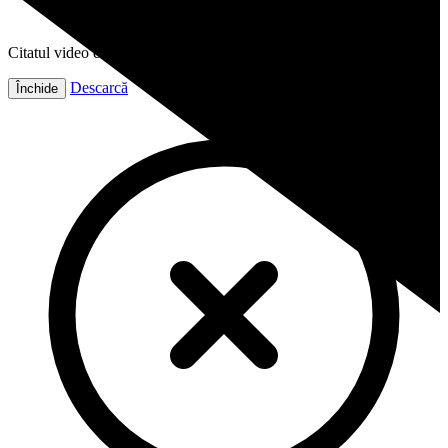
Citatul video este gata!
Descarcă
Închide