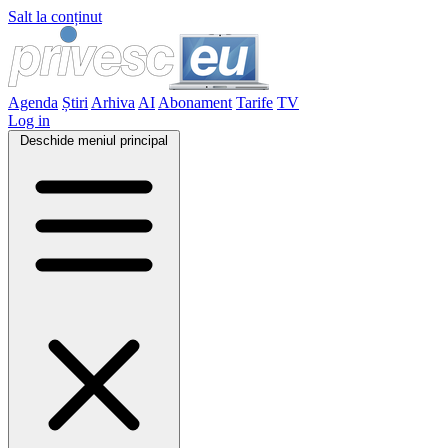
Salt la conținut
Agenda
Știri
Arhiva
AI
Abonament
Tarife
TV
Log in
Deschide meniul principal