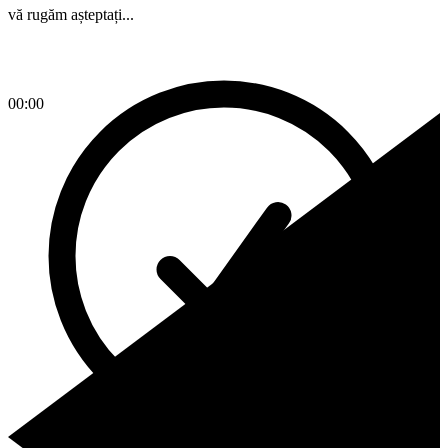
vă rugăm așteptați...
00:00