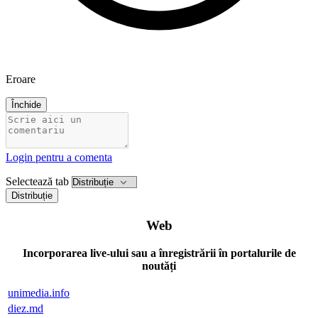
Eroare
Închide
Login pentru a comenta
Selectează tab
Distribuție
Web
Incorporarea live-ului sau a înregistrării în portalurile de
noutăți
unimedia.info
diez.md