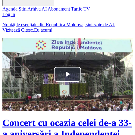
Agenda
Știri
Arhiva
AI
Abonament
Tarife
TV
Log in
Noutățile esențiale din Republica Moldova, sintezate de AI.
Vizitează Citesc.Eu acum!
→
Play
Video
Concert cu ocazia celei de-a 33-
a aniversări a Independenței