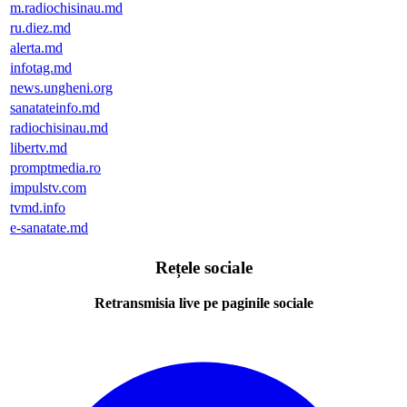
m.radiochisinau.md
ru.diez.md
alerta.md
infotag.md
news.ungheni.org
sanatateinfo.md
radiochisinau.md
libertv.md
promptmedia.ro
impulstv.com
tvmd.info
e-sanatate.md
Rețele sociale
Retransmisia live pe paginile sociale