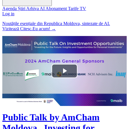
Agenda
Știri
Arhiva
AI
Abonament
Tarife
TV
Log in
Noutățile esențiale din Republica Moldova, sintezate de AI.
Vizitează Citesc.Eu acum!
→
Play
Video
Public Talk by AmCham
Moldova „Investing for