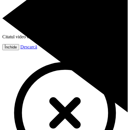
Citatul video este gata!
Descarcă
Închide