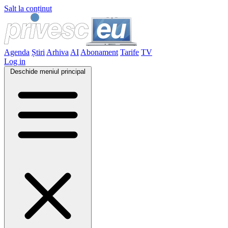
Salt la conținut
Agenda
Știri
Arhiva
AI
Abonament
Tarife
TV
Log in
Deschide meniul principal