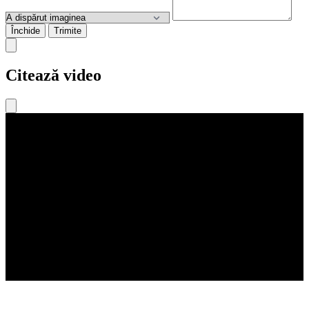
Închide
Trimite
Citează video