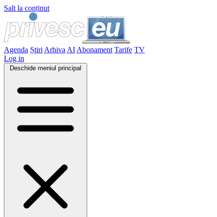
Salt la conținut
Agenda
Știri
Arhiva
AI
Abonament
Tarife
TV
Log in
Deschide meniul principal