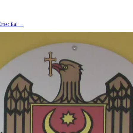
 Citesc.Eu!
→