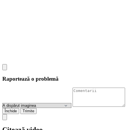
Raportează o problemă
Închide
Trimite
Citează video