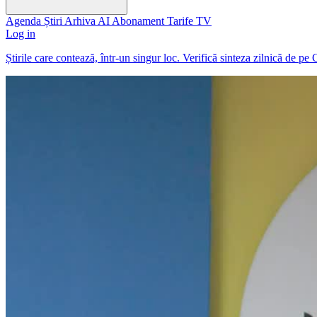
Agenda
Știri
Arhiva
AI
Abonament
Tarife
TV
Log in
Știrile care contează, într-un singur loc. Verifică sinteza zilnică de pe