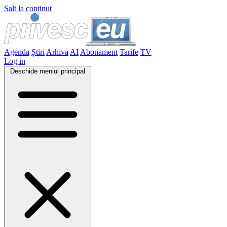
Salt la conținut
Agenda
Știri
Arhiva
AI
Abonament
Tarife
TV
Log in
Deschide meniul principal