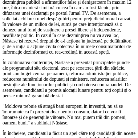
dezmințirea publică a afirmațiilor false și denigratoare în maxim 12
ore, într-o manieră similară cu cea în care au fost făcute, prin
difuzarea unei declarații pe postul Jurnal TV. De asemenea, a
solicitat achitarea unei despăgubiri pentru prejudiciul moral cauzat,
în valoare de un milion de lei, sumă pe care intenționează să o
doneze unui fond de susținere a presei libere și independente,
neafiliate politic. În cazul în care dezmințirea nu va avea loc,
Năstase își rezervă dreptul de a-i acționa în judecată pe defăimători
și de a iniția o acțiune civilă colectivă în numele consumatorilor de
informație dezinformați cu rea-credință în această speță.
În continuarea conferinței, Năstase a prezentat principalele puncte
ale programului său electoral, axat pe scoaterea țării din sărăcie,
printr-un buget centrat pe oameni, reforma administrației publice,
reducerea numărului de deputați și ministere, reducerea salariilor
nesimțite ale funcționarilor publici și combaterea contrabandei. De
asemenea, candidatul a promis alocații lunare pentru toți copiii și o
pensie minimă garantată de stat.
"Moldova trebuie să atragă bani europeni în investiții, nu să se
împrumute ca în prezent doar pentru consum, datorii ce vor fi
întoarse și de generațiile viitoare. Nu mai putem trăi din pomeni,
oameni buni," a subliniat Năstase.
În încheiere, candidatul a făcut un apel către toți candidații din aceste