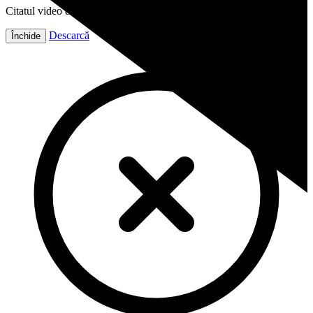
Citatul video este gata!
Descarcă
Închide