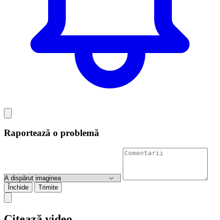
Raportează o problemă
Închide
Trimite
Citează video