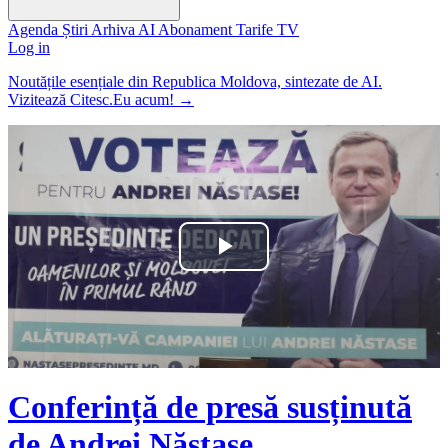
Agenda
Știri
Arhiva
AI
Abonament
Tarife
TV
Log in
Noutățile esențiale din Republica Moldova, sintezate de AI.
Vizitează Citesc.Eu acum!
→
Play
Video
Conferință de presă susținută
de Andrei Năstase