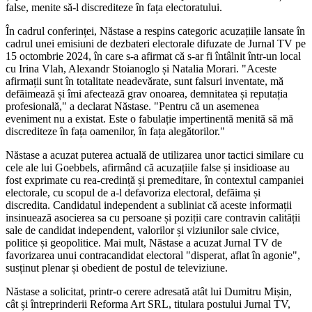
false, menite să-l discrediteze în fața electoratului.
În cadrul conferinței, Năstase a respins categoric acuzațiile lansate în
cadrul unei emisiuni de dezbateri electorale difuzate de Jurnal TV pe
15 octombrie 2024, în care s-a afirmat că s-ar fi întâlnit într-un local
cu Irina Vlah, Alexandr Stoianoglo și Natalia Morari. "Aceste
afirmații sunt în totalitate neadevărate, sunt falsuri inventate, mă
defăimează și îmi afectează grav onoarea, demnitatea și reputația
profesională," a declarat Năstase. "Pentru că un asemenea
eveniment nu a existat. Este o fabulație impertinentă menită să mă
discrediteze în fața oamenilor, în fața alegătorilor."
Năstase a acuzat puterea actuală de utilizarea unor tactici similare cu
cele ale lui Goebbels, afirmând că acuzațiile false și insidioase au
fost exprimate cu rea-credință și premeditare, în contextul campaniei
electorale, cu scopul de a-l defavoriza electoral, defăima și
discredita. Candidatul independent a subliniat că aceste informații
insinuează asocierea sa cu persoane și poziții care contravin calității
sale de candidat independent, valorilor și viziunilor sale civice,
politice și geopolitice. Mai mult, Năstase a acuzat Jurnal TV de
favorizarea unui contracandidat electoral "disperat, aflat în agonie",
susținut plenar și obedient de postul de televiziune.
Năstase a solicitat, printr-o cerere adresată atât lui Dumitru Mișin,
cât și întreprinderii Reforma Art SRL, titulara postului Jurnal TV,