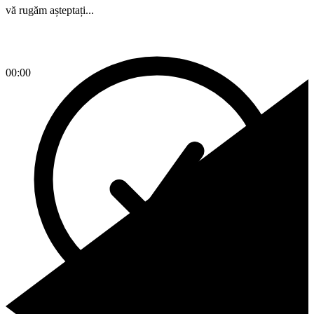
vă rugăm așteptați...
00:00