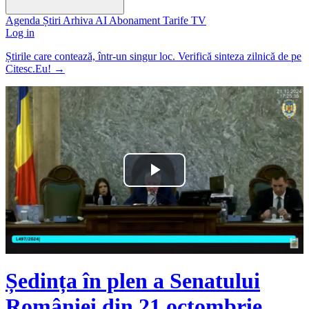
Agenda
Știri
Arhiva
AI
Abonament
Tarife
TV
Log in
Știrile care contează, într-un singur loc. Verifică sinteza zilnică de pe
Citesc.Eu!
→
Play
Video
Ședința în plen a Senatului
României din 21 octombrie