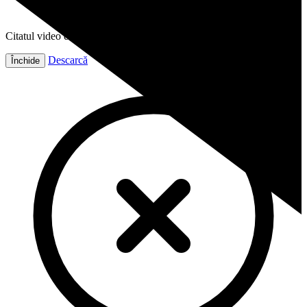
Citatul video este gata!
Descarcă
Închide