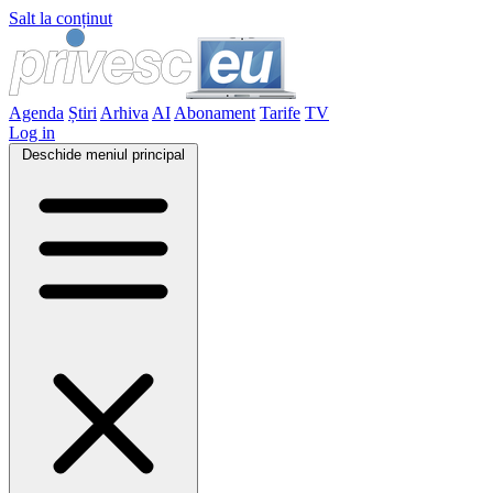
Salt la conținut
Agenda
Știri
Arhiva
AI
Abonament
Tarife
TV
Log in
Deschide meniul principal