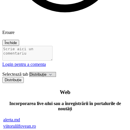
Eroare
Închide
Login pentru a comenta
Selectează tab
Distribuție
Web
Incorporarea live-ului sau a înregistrării în portalurile de
noutăți
alerta.md
viitorulilfovean.ro