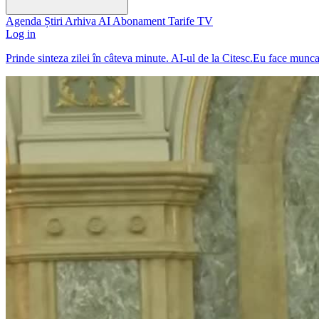
Agenda
Știri
Arhiva
AI
Abonament
Tarife
TV
Log in
Prinde sinteza zilei în câteva minute. AI-ul de la Citesc.Eu face munc