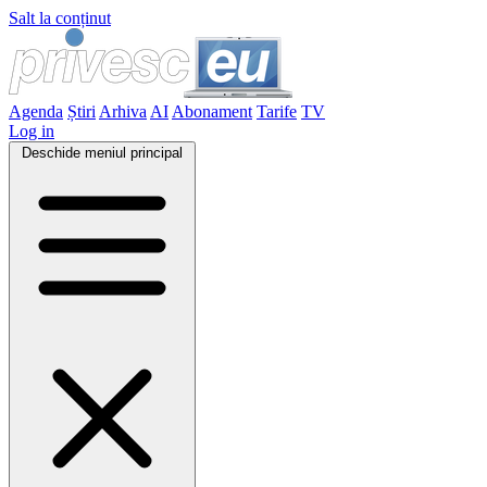
Salt la conținut
Agenda
Știri
Arhiva
AI
Abonament
Tarife
TV
Log in
Deschide meniul principal