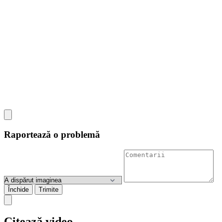
Raportează o problemă
Închide
Trimite
Citează video