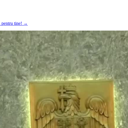
a pentru tine!
→