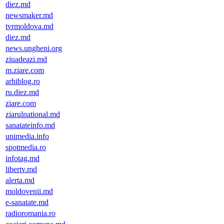
diez.md
newsmaker.md
tvrmoldova.md
diez.md
news.ungheni.org
ziuadeazi.md
m.ziare.com
arhiblog.ro
ru.diez.md
ziare.com
ziarulnational.md
sanatateinfo.md
unimedia.info
spotmedia.ro
infotag.md
libertv.md
alerta.md
moldovenii.md
e-sanatate.md
radioromania.ro