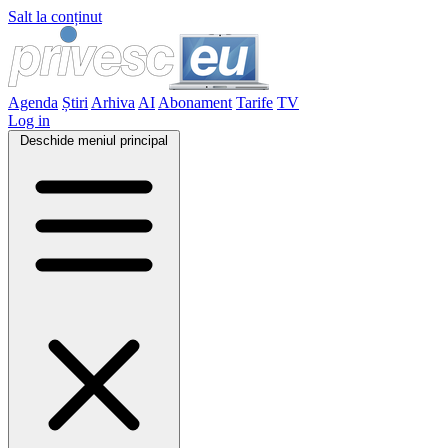
Salt la conținut
Agenda
Știri
Arhiva
AI
Abonament
Tarife
TV
Log in
Deschide meniul principal