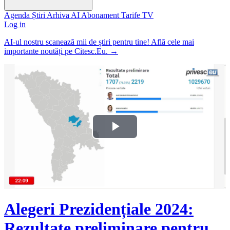
Agenda
Știri
Arhiva
AI
Abonament
Tarife
TV
Log in
AI-ul nostru scanează mii de știri pentru tine! Află cele mai
importante noutăți pe Citesc.Eu.
→
Play
Video
Alegeri Prezidențiale 2024:
Rezultate preliminare pentru