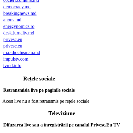
cocieri.comuna.md
democracy.md
breakingnews.md
anons.md
energynomics.ro
desk.jurnaltv.md
privesc.eu
privesc.eu
m.radiochisinau.md
impulstv.com
tvmd.info
Rețele sociale
Retransmisia live pe paginile sociale
Acest live nu a fost retransmis pe rețele sociale.
Televiziune
Difuzarea live sau a înregistrării pe canalul Privesc.Eu TV