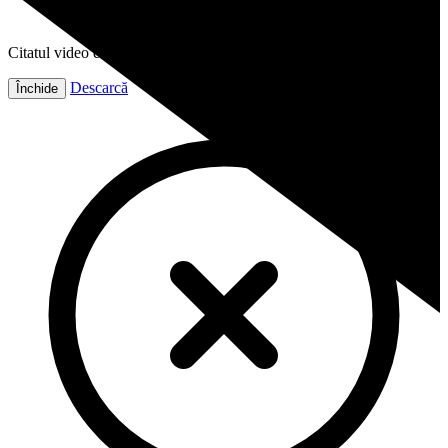
Citatul video este gata!
Descarcă
Închide