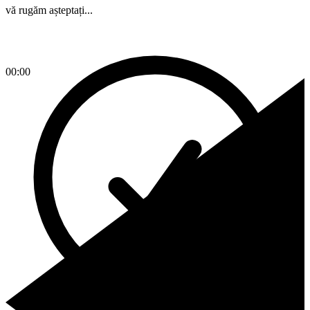
vă rugăm așteptați...
00:00