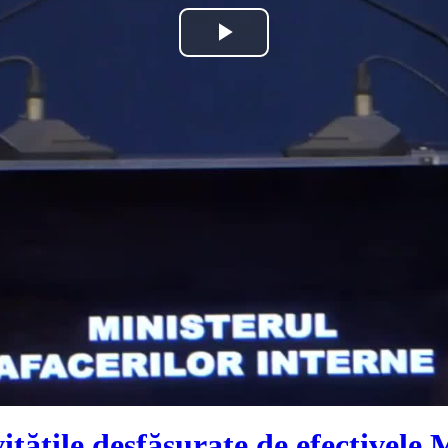
Play
Video
itățile desfășurate de efectivele