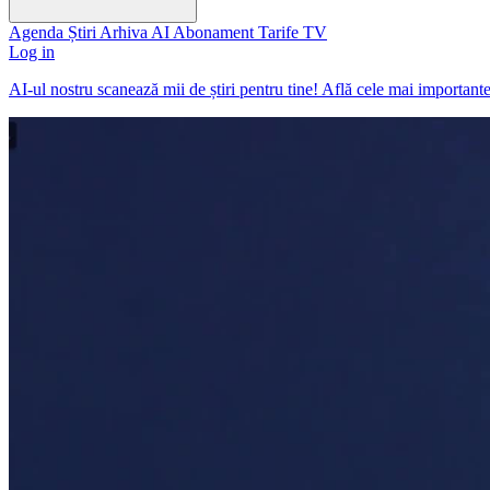
Agenda
Știri
Arhiva
AI
Abonament
Tarife
TV
Log in
AI-ul nostru scanează mii de știri pentru tine! Află cele mai important