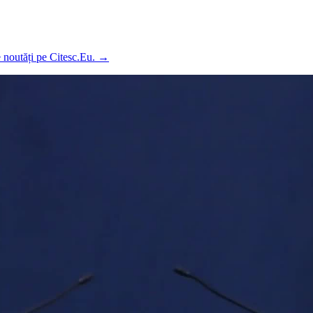
e noutăți pe Citesc.Eu.
→