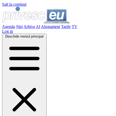
Salt la conținut
Agenda
Știri
Arhiva
AI
Abonament
Tarife
TV
Log in
Deschide meniul principal