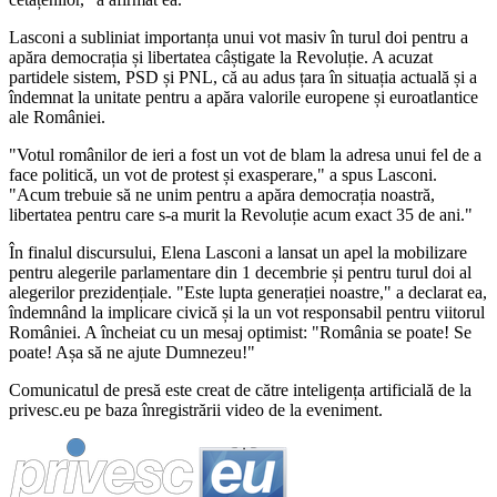
Lasconi a subliniat importanța unui vot masiv în turul doi pentru a
apăra democrația și libertatea câștigate la Revoluție. A acuzat
partidele sistem, PSD și PNL, că au adus țara în situația actuală și a
îndemnat la unitate pentru a apăra valorile europene și euroatlantice
ale României.
"Votul românilor de ieri a fost un vot de blam la adresa unui fel de a
face politică, un vot de protest și exasperare," a spus Lasconi.
"Acum trebuie să ne unim pentru a apăra democrația noastră,
libertatea pentru care s-a murit la Revoluție acum exact 35 de ani."
În finalul discursului, Elena Lasconi a lansat un apel la mobilizare
pentru alegerile parlamentare din 1 decembrie și pentru turul doi al
alegerilor prezidențiale. "Este lupta generației noastre," a declarat ea,
îndemnând la implicare civică și la un vot responsabil pentru viitorul
României. A încheiat cu un mesaj optimist: "România se poate! Se
poate! Așa să ne ajute Dumnezeu!"
Comunicatul de presă este creat de către inteligența artificială de la
privesc.eu pe baza înregistrării video de la eveniment.