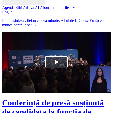
Agenda
Știri
Arhiva
AI
Abonament
Tarife
TV
Log in
Prinde sinteza zilei în câteva minute. AI-ul de la Citesc.Eu face
munca pentru tine!
→
Play
Video
Conferință de presă susținută
de candidata la funcția de