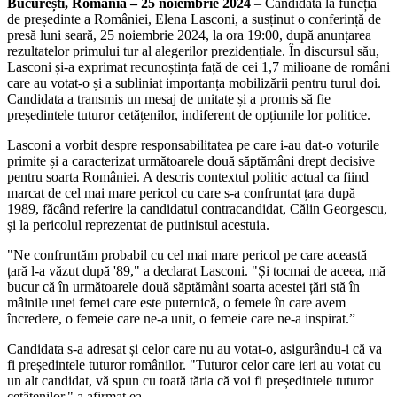
București, România – 25 noiembrie 2024
– Candidata la funcția
de președinte a României, Elena Lasconi, a susținut o conferință de
presă luni seară, 25 noiembrie 2024, la ora 19:00, după anunțarea
rezultatelor primului tur al alegerilor prezidențiale. În discursul său,
Lasconi și-a exprimat recunoștința față de cei 1,7 milioane de români
care au votat-o și a subliniat importanța mobilizării pentru turul doi.
Candidata a transmis un mesaj de unitate și a promis să fie
președintele tuturor cetățenilor, indiferent de opțiunile lor politice.
Lasconi a vorbit despre responsabilitatea pe care i-au dat-o voturile
primite și a caracterizat următoarele două săptămâni drept decisive
pentru soarta României. A descris contextul politic actual ca fiind
marcat de cel mai mare pericol cu care s-a confruntat țara după
1989, făcând referire la candidatul contracandidat, Călin Georgescu,
și la pericolul reprezentat de putinistul acestuia.
"Ne confruntăm probabil cu cel mai mare pericol pe care această
țară l-a văzut după '89," a declarat Lasconi. "Și tocmai de aceea, mă
bucur că în următoarele două săptămâni soarta acestei țări stă în
mâinile unei femei care este puternică, o femeie în care avem
încredere, o femeie care ne-a unit, o femeie care ne-a inspirat.”
Candidata s-a adresat și celor care nu au votat-o, asigurându-i că va
fi președintele tuturor românilor. "Tuturor celor care ieri au votat cu
un alt candidat, vă spun cu toată tăria că voi fi președintele tuturor
cetățenilor," a afirmat ea.