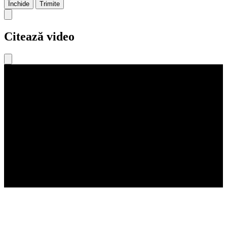
Închide
Trimite
Citează video