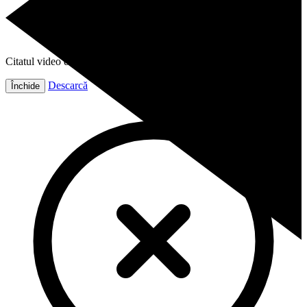
Citatul video este gata!
Descarcă
Închide