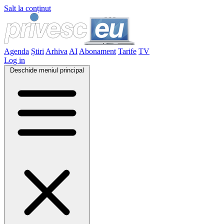
Salt la conținut
Agenda
Știri
Arhiva
AI
Abonament
Tarife
TV
Log in
Deschide meniul principal