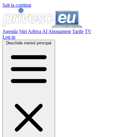
Salt la conținut
Agenda
Știri
Arhiva
AI
Abonament
Tarife
TV
Log in
Deschide meniul principal