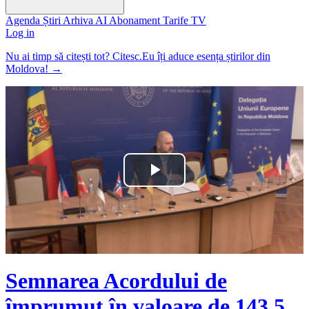
Agenda
Știri
Arhiva
AI
Abonament
Tarife
TV
Log in
Nu ai timp să citești tot? Citesc.Eu îți aduce esența știrilor din
Moldova!
→
Play
Video
Semnarea Acordului de
împrumut în valoare de 143,5