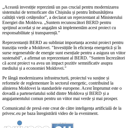
„Această investiție reprezintă un pas crucial pentru modernizarea
sistemului de termoficare din Chișinău și pentru îmbunătățirea
calității vieții cetățenilor”, a declarat un reprezentant al Ministerului
Energiei din Moldova. „Suntem recunoscători BERD pentru
sprijinul acordat și ne angajăm să implementăm acest proiect cu
responsabilitate și transparență.”
Reprezentanții BERD au subliniat importanța acestui proiect pentru
tranziția verde a Moldovei. "Investițiile în eficiența energetică și în
surse regenerabile de energie sunt esențiale pentru a asigura un viitor
sustenabil", a afirmat un reprezentant al BERD. "Suntem încrezători
că acest proiect va avea un impact pozitiv semnificativ asupra
mediului și a economiei Moldovei."
Pe lângă modernizarea infrastructurii, proiectul va susține și
reformele de reglementare în sectorul energetic, contribuind la
alinierea Moldovei la standardele europene. Acest împrumut este o
dovadă a parteneriatului solid dintre Moldova și BERD și a
angajamentului comun pentru un viitor mai verde și mai prosper.
Comunicatul de presă este creat de către inteligența artificială de la
privesc.eu pe baza înregistrării video de la eveniment.