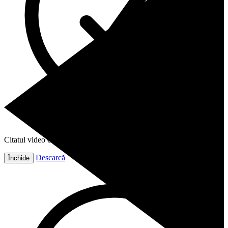
Citatul video este gata!
Descarcă
Închide