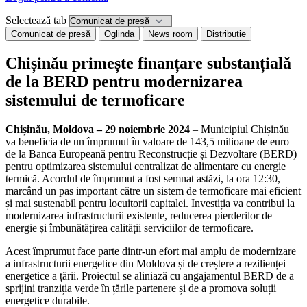
Selectează tab
Comunicat de presă
Oglinda
News room
Distribuție
Chișinău primește finanțare substanțială
de la BERD pentru modernizarea
sistemului de termoficare
Chișinău, Moldova – 29 noiembrie 2024
– Municipiul Chișinău
va beneficia de un împrumut în valoare de 143,5 milioane de euro
de la Banca Europeană pentru Reconstrucție și Dezvoltare (BERD)
pentru optimizarea sistemului centralizat de alimentare cu energie
termică. Acordul de împrumut a fost semnat astăzi, la ora 12:30,
marcând un pas important către un sistem de termoficare mai eficient
și mai sustenabil pentru locuitorii capitalei. Investiția va contribui la
modernizarea infrastructurii existente, reducerea pierderilor de
energie și îmbunătățirea calității serviciilor de termoficare.
Acest împrumut face parte dintr-un efort mai amplu de modernizare
a infrastructurii energetice din Moldova și de creștere a rezilienței
energetice a țării. Proiectul se aliniază cu angajamentul BERD de a
sprijini tranziția verde în țările partenere și de a promova soluții
energetice durabile.