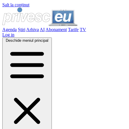
Salt la conținut
Agenda
Știri
Arhiva
AI
Abonament
Tarife
TV
Log in
Deschide meniul principal