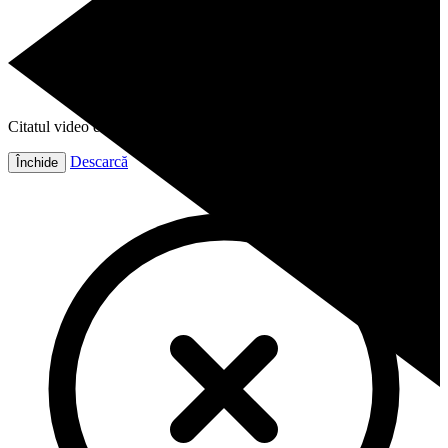
Citatul video este gata!
Descarcă
Închide