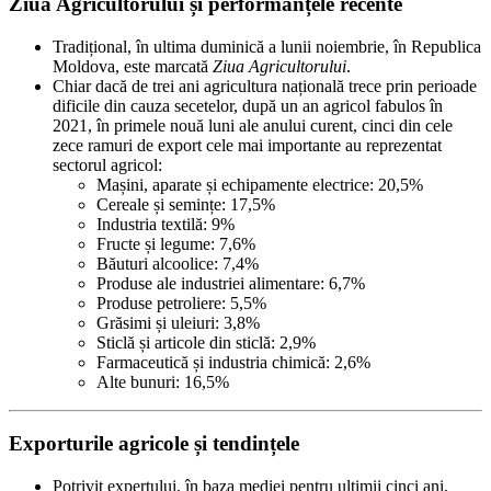
Ziua Agricultorului și performanțele recente
Tradițional, în ultima duminică a lunii noiembrie, în Republica
Moldova, este marcată
Ziua Agricultorului
.
Chiar dacă de trei ani agricultura națională trece prin perioade
dificile din cauza secetelor, după un an agricol fabulos în
2021, în primele nouă luni ale anului curent, cinci din cele
zece ramuri de export cele mai importante au reprezentat
sectorul agricol:
Mașini, aparate și echipamente electrice: 20,5%
Cereale și semințe: 17,5%
Industria textilă: 9%
Fructe și legume: 7,6%
Băuturi alcoolice: 7,4%
Produse ale industriei alimentare: 6,7%
Produse petroliere: 5,5%
Grăsimi și uleiuri: 3,8%
Sticlă și articole din sticlă: 2,9%
Farmaceutică și industria chimică: 2,6%
Alte bunuri: 16,5%
Exporturile agricole și tendințele
Potrivit expertului, în baza mediei pentru ultimii cinci ani,