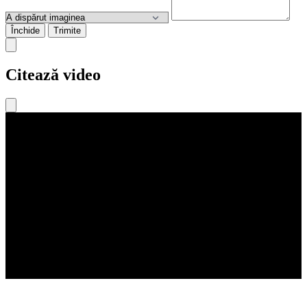
Închide
Trimite
Citează video