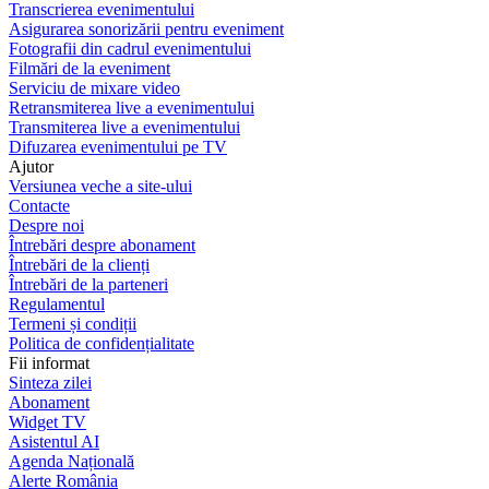
Transcrierea evenimentului
Asigurarea sonorizării pentru eveniment
Fotografii din cadrul evenimentului
Filmări de la eveniment
Serviciu de mixare video
Retransmiterea live a evenimentului
Transmiterea live a evenimentului
Difuzarea evenimentului pe TV
Ajutor
Versiunea veche a site-ului
Contacte
Despre noi
Întrebări despre abonament
Întrebări de la clienți
Întrebări de la parteneri
Regulamentul
Termeni și condiții
Politica de confidențialitate
Fii informat
Sinteza zilei
Abonament
Widget TV
Asistentul AI
Agenda Națională
Alerte România