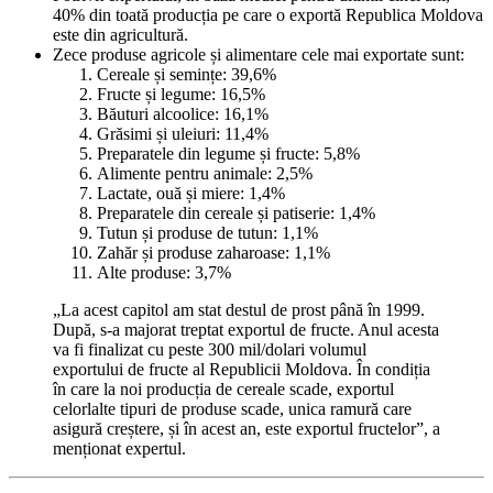
40% din toată producția pe care o exportă Republica Moldova
este din agricultură.
Zece produse agricole și alimentare cele mai exportate sunt:
Cereale și semințe: 39,6%
Fructe și legume: 16,5%
Băuturi alcoolice: 16,1%
Grăsimi și uleiuri: 11,4%
Preparatele din legume și fructe: 5,8%
Alimente pentru animale: 2,5%
Lactate, ouă și miere: 1,4%
Preparatele din cereale și patiserie: 1,4%
Tutun și produse de tutun: 1,1%
Zahăr și produse zaharoase: 1,1%
Alte produse: 3,7%
„La acest capitol am stat destul de prost până în 1999.
După, s-a majorat treptat exportul de fructe. Anul acesta
va fi finalizat cu peste 300 mil/dolari volumul
exportului de fructe al Republicii Moldova. În condiția
în care la noi producția de cereale scade, exportul
celorlalte tipuri de produse scade, unica ramură care
asigură creștere, și în acest an, este exportul fructelor”, a
menționat expertul.