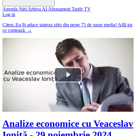
Agenda
Știri
Arhiva
AI
Abonament
Tarife
TV
Log in
Citesc.Eu îți aduce sinteza zilei din peste 75 de surse media! Află tot
ce contează.
→
Play
Video
Analize economice cu Veaceslav
Ioniță - 29 noiembrie 2024.