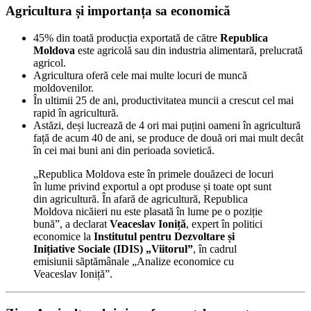
Agricultura și importanța sa economică
45% din toată producția exportată de către
Republica
Moldova
este agricolă sau din industria alimentară, prelucrată
agricol.
Agricultura oferă cele mai multe locuri de muncă
moldovenilor.
În ultimii 25 de ani, productivitatea muncii a crescut cel mai
rapid în agricultură.
Astăzi, deși lucrează de 4 ori mai puțini oameni în agricultură
față de acum 40 de ani, se produce de două ori mai mult decât
în cei mai buni ani din perioada sovietică.
„Republica Moldova este în primele douăzeci de locuri
în lume privind exportul a opt produse și toate opt sunt
din agricultură. În afară de agricultură, Republica
Moldova nicăieri nu este plasată în lume pe o poziție
bună”, a declarat
Veaceslav Ioniță
, expert în politici
economice la
Institutul pentru Dezvoltare și
Inițiative Sociale (IDIS) „Viitorul”
, în cadrul
emisiunii săptămânale „Analize economice cu
Veaceslav Ioniță”.