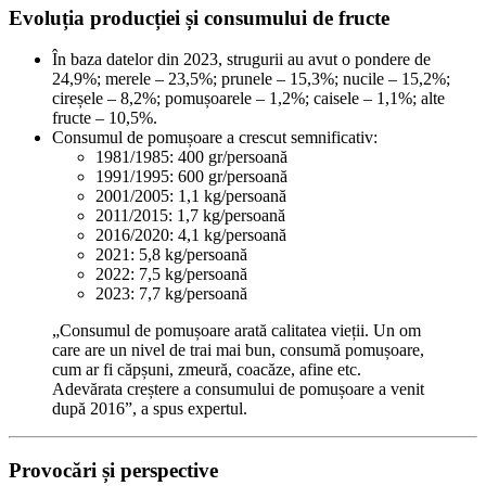
Evoluția producției și consumului de fructe
În baza datelor din 2023, strugurii au avut o pondere de
24,9%; merele – 23,5%; prunele – 15,3%; nucile – 15,2%;
cireșele – 8,2%; pomușoarele – 1,2%; caisele – 1,1%; alte
fructe – 10,5%.
Consumul de pomușoare a crescut semnificativ:
1981/1985: 400 gr/persoană
1991/1995: 600 gr/persoană
2001/2005: 1,1 kg/persoană
2011/2015: 1,7 kg/persoană
2016/2020: 4,1 kg/persoană
2021: 5,8 kg/persoană
2022: 7,5 kg/persoană
2023: 7,7 kg/persoană
„Consumul de pomușoare arată calitatea vieții. Un om
care are un nivel de trai mai bun, consumă pomușoare,
cum ar fi căpșuni, zmeură, coacăze, afine etc.
Adevărata creștere a consumului de pomușoare a venit
după 2016”, a spus expertul.
Provocări și perspective