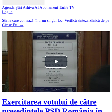
Agenda
Știri
Arhiva
AI
Abonament
Tarife
TV
Log in
Știrile care contează, într-un singur loc. Verifică sinteza zilnică de pe
Citesc.Eu!
→
Play
Video
Exercitarea votului de către
președintele PSD România în