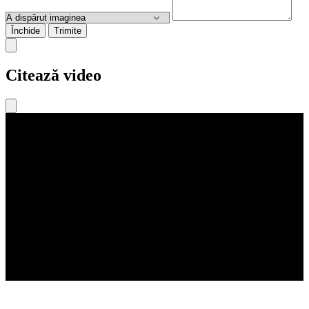
Închide
Trimite
Citează video