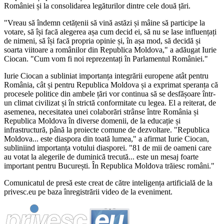
României și la consolidarea legăturilor dintre cele două țări.
"Vreau să îndemn cetățenii să vină astăzi și mâine să participe la
votare, să își facă alegerea așa cum decid ei, să nu se lase influențați
de nimeni, să își facă propria opinie și, în așa mod, să decidă și
soarta viitoare a românilor din Republica Moldova," a adăugat Iurie
Ciocan. "Cum vom fi noi reprezentați în Parlamentul României."
Iurie Ciocan a subliniat importanța integrării europene atât pentru
România, cât și pentru Republica Moldova și a exprimat speranța că
procesele politice din ambele țări vor continua să se desfășoare într-
un climat civilizat și în strictă conformitate cu legea. El a reiterat, de
asemenea, necesitatea unei colaborări strânse între România și
Republica Moldova în diverse domenii, de la educație și
infrastructură, până la proiecte comune de dezvoltare. "Republica
Moldova... este diaspora din toată lumea," a afirmat Iurie Ciocan,
subliniind importanța votului diasporei. "81 de mii de oameni care
au votat la alegerile de duminică trecută... este un mesaj foarte
important pentru București. În Republica Moldova trăiesc români."
Comunicatul de presă este creat de către inteligența artificială de la
privesc.eu pe baza înregistrării video de la eveniment.