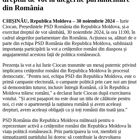
din România
CHIȘINĂU, Republica Moldova – 30 noiembrie 2024
– Iurie
Ciocan, Președintele PSD România din Republica Moldova, și-a
exercitat dreptul de vot sâmbătă, 30 noiembrie 2024, la ora 11:00, în
cadrul alegerilor parlamentare din România. Acțiunea sa, alături de o
parte din echipa PSD România din Republica Moldova, subliniază
importanța participării la vot a cetățenilor români din diaspora și
angajamentul acestora față de politica românească.
Prezența la vot a lui Iurie Ciocan transmite un mesaj puternic privind
implicarea cetățenilor români din Republica Moldova în procesul
democratic. "Pentru noi, echipa PSD din Republica Moldova, este o
primă campanie electorală, o campanie politică prin care noi am ținut
să demonstrăm tuturor, inclusiv întregii Românii, că în Republica
Moldova trăiesc români," a declarat Iurie Ciocan după exercitarea
votului. "Și acest pașaport nu este doar un titlu de călătorie pentru
noi, ci este o apartenență la națiunea română și avem aceleași
drepturi, avem aceleași obligații ca și toți românii din toată țara."
PSD România din Republica Moldova militează pentru o
reprezentare activă a cetățenilor români din Republica Moldova în
viața politică românească. Prin participarea la vot, membrii și
simpatizanții partidului își doresc să contribuie la dezvoltarea