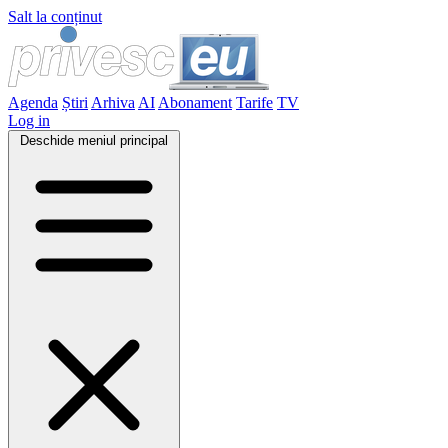
Salt la conținut
Agenda
Știri
Arhiva
AI
Abonament
Tarife
TV
Log in
Deschide meniul principal