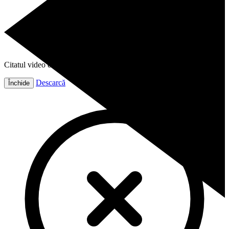
Citatul video este gata!
Descarcă
Închide