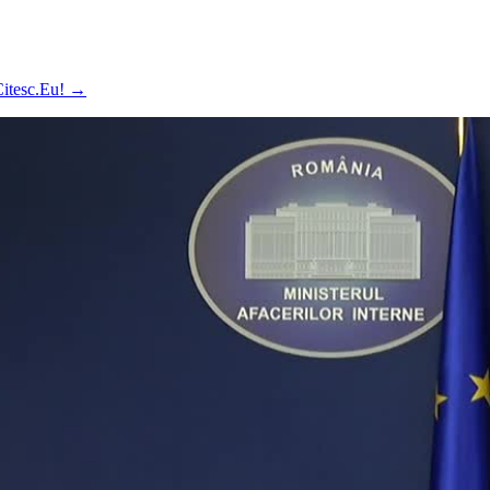
 Citesc.Eu!
→