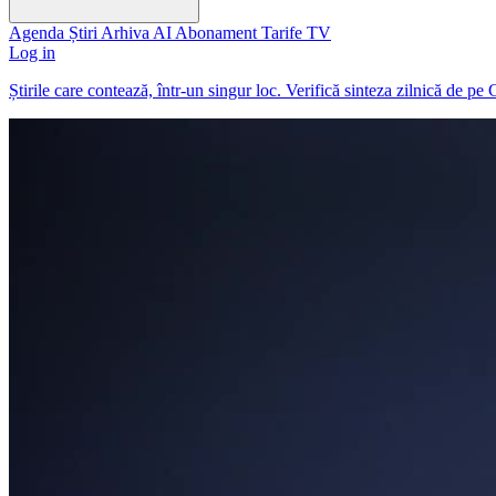
Agenda
Știri
Arhiva
AI
Abonament
Tarife
TV
Log in
Știrile care contează, într-un singur loc. Verifică sinteza zilnică de pe