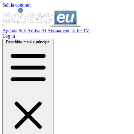
Salt la conținut
Agenda
Știri
Arhiva
AI
Abonament
Tarife
TV
Log in
Deschide meniul principal