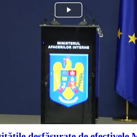
Play
Video
itățile desfășurate de efectivele