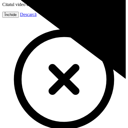
Citatul video este gata!
Descarcă
Închide