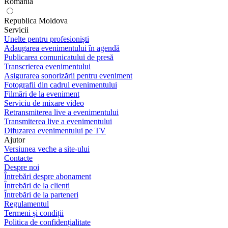
România
Republica Moldova
Servicii
Unelte pentru profesioniști
Adaugarea evenimentului în agendă
Publicarea comunicatului de presă
Transcrierea evenimentului
Asigurarea sonorizării pentru eveniment
Fotografii din cadrul evenimentului
Filmări de la eveniment
Serviciu de mixare video
Retransmiterea live a evenimentului
Transmiterea live a evenimentului
Difuzarea evenimentului pe TV
Ajutor
Versiunea veche a site-ului
Contacte
Despre noi
Întrebări despre abonament
Întrebări de la clienți
Întrebări de la parteneri
Regulamentul
Termeni și condiții
Politica de confidențialitate