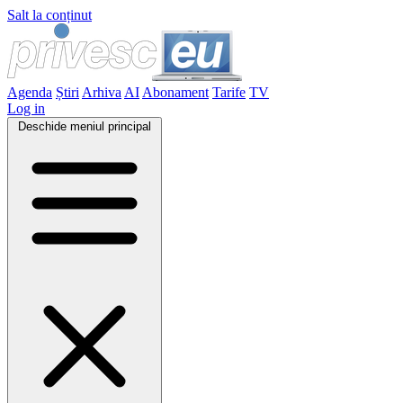
Salt la conținut
Agenda
Știri
Arhiva
AI
Abonament
Tarife
TV
Log in
Deschide meniul principal