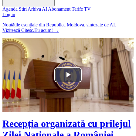
Agenda
Știri
Arhiva
AI
Abonament
Tarife
TV
Log in
Noutățile esențiale din Republica Moldova, sintezate de AI.
Vizitează Citesc.Eu acum!
→
Play
Video
Recepția organizată cu prilejul
Zilei Naționale a României