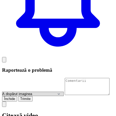
Raportează o problemă
Închide
Trimite
Citează video