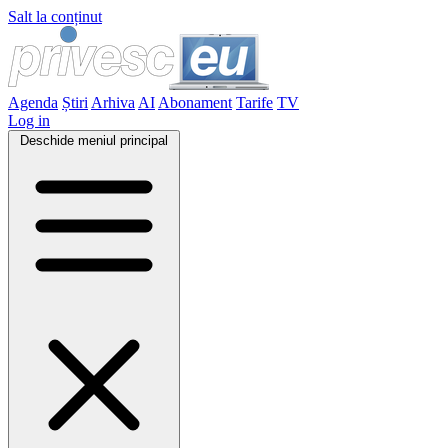
Salt la conținut
Agenda
Știri
Arhiva
AI
Abonament
Tarife
TV
Log in
Deschide meniul principal