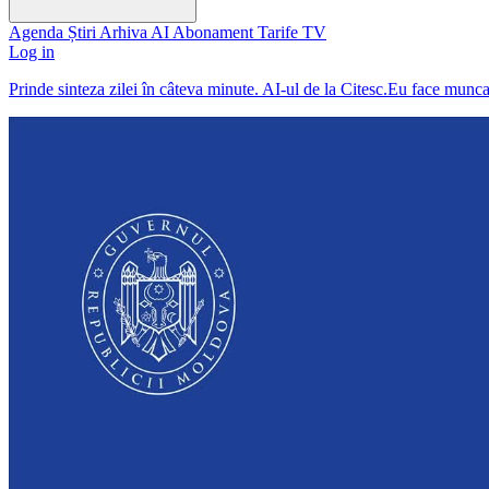
Agenda
Știri
Arhiva
AI
Abonament
Tarife
TV
Log in
Prinde sinteza zilei în câteva minute. AI-ul de la Citesc.Eu face munc