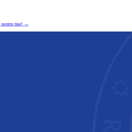
a pentru tine!
→