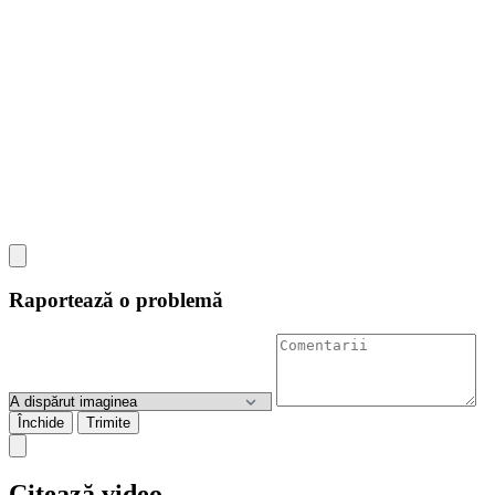
Raportează o problemă
Închide
Trimite
Citează video