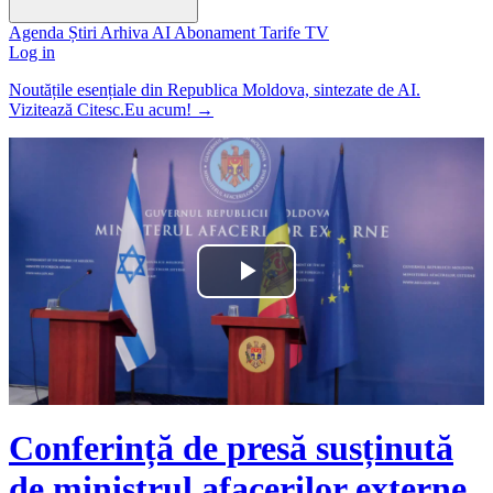
Agenda
Știri
Arhiva
AI
Abonament
Tarife
TV
Log in
Noutățile esențiale din Republica Moldova, sintezate de AI.
Vizitează Citesc.Eu acum!
→
Play
Video
Conferință de presă susținută
de ministrul afacerilor externe