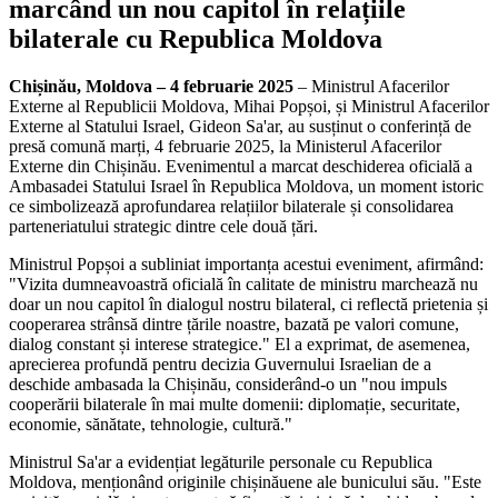
marcând un nou capitol în relațiile
bilaterale cu Republica Moldova
Chișinău, Moldova – 4 februarie 2025
– Ministrul Afacerilor
Externe al Republicii Moldova, Mihai Popșoi, și Ministrul Afacerilor
Externe al Statului Israel, Gideon Sa'ar, au susținut o conferință de
presă comună marți, 4 februarie 2025, la Ministerul Afacerilor
Externe din Chișinău. Evenimentul a marcat deschiderea oficială a
Ambasadei Statului Israel în Republica Moldova, un moment istoric
ce simbolizează aprofundarea relațiilor bilaterale și consolidarea
parteneriatului strategic dintre cele două țări.
Ministrul Popșoi a subliniat importanța acestui eveniment, afirmând:
"Vizita dumneavoastră oficială în calitate de ministru marchează nu
doar un nou capitol în dialogul nostru bilateral, ci reflectă prietenia și
cooperarea strânsă dintre țările noastre, bazată pe valori comune,
dialog constant și interese strategice." El a exprimat, de asemenea,
aprecierea profundă pentru decizia Guvernului Israelian de a
deschide ambasada la Chișinău, considerând-o un "nou impuls
cooperării bilaterale în mai multe domenii: diplomație, securitate,
economie, sănătate, tehnologie, cultură."
Ministrul Sa'ar a evidențiat legăturile personale cu Republica
Moldova, menționând originile chișinăuene ale bunicului său. "Este