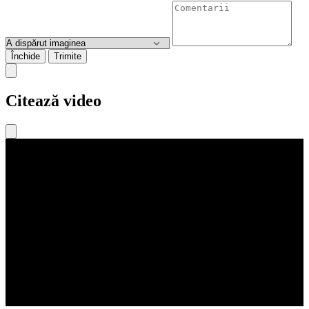
Închide
Trimite
Citează video