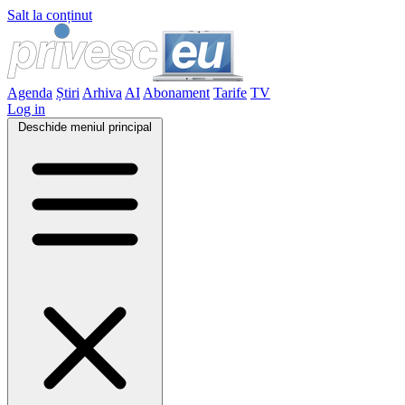
Salt la conținut
Agenda
Știri
Arhiva
AI
Abonament
Tarife
TV
Log in
Deschide meniul principal