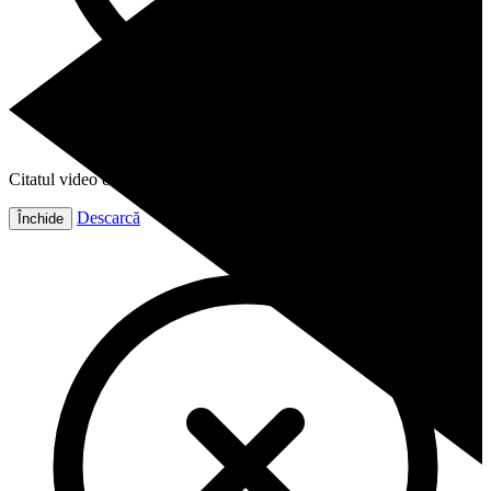
Citatul video este gata!
Descarcă
Închide