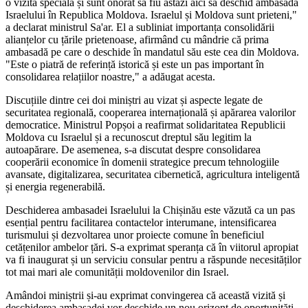
o vizită specială și sunt onorat să fiu astăzi aici să deschid ambasada
Israelului în Republica Moldova. Israelul și Moldova sunt prieteni,"
a declarat ministrul Sa'ar. El a subliniat importanța consolidării
alianțelor cu țările prietenoase, afirmând cu mândrie că prima
ambasadă pe care o deschide în mandatul său este cea din Moldova.
"Este o piatră de referință istorică și este un pas important în
consolidarea relațiilor noastre," a adăugat acesta.
Discuțiile dintre cei doi miniștri au vizat și aspecte legate de
securitatea regională, cooperarea internațională și apărarea valorilor
democratice. Ministrul Popșoi a reafirmat solidaritatea Republicii
Moldova cu Israelul și a recunoscut dreptul său legitim la
autoapărare. De asemenea, s-a discutat despre consolidarea
cooperării economice în domenii strategice precum tehnologiile
avansate, digitalizarea, securitatea cibernetică, agricultura inteligentă
și energia regenerabilă.
Deschiderea ambasadei Israelului la Chișinău este văzută ca un pas
esențial pentru facilitarea contactelor interumane, intensificarea
turismului și dezvoltarea unor proiecte comune în beneficiul
cetățenilor ambelor țări. S-a exprimat speranța că în viitorul apropiat
va fi inaugurat și un serviciu consular pentru a răspunde necesităților
tot mai mari ale comunității moldovenilor din Israel.
Amândoi miniștrii și-au exprimat convingerea că această vizită și
deschiderea ambasadei vor deschide un nou orizont de oportunități