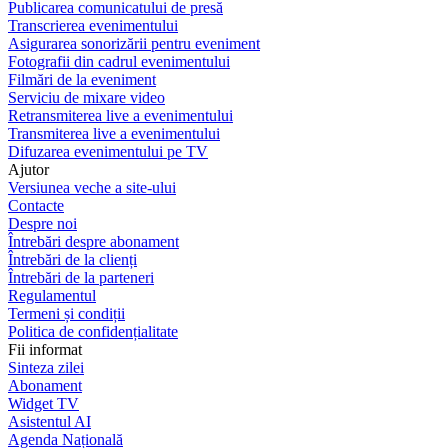
Publicarea comunicatului de presă
Transcrierea evenimentului
Asigurarea sonorizării pentru eveniment
Fotografii din cadrul evenimentului
Filmări de la eveniment
Serviciu de mixare video
Retransmiterea live a evenimentului
Transmiterea live a evenimentului
Difuzarea evenimentului pe TV
Ajutor
Versiunea veche a site-ului
Contacte
Despre noi
Întrebări despre abonament
Întrebări de la clienți
Întrebări de la parteneri
Regulamentul
Termeni și condiții
Politica de confidențialitate
Fii informat
Sinteza zilei
Abonament
Widget TV
Asistentul AI
Agenda Națională