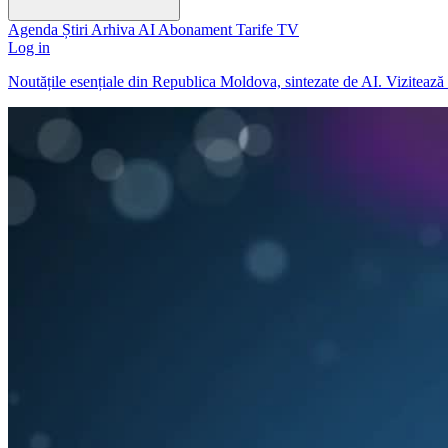
Agenda
Știri
Arhiva
AI
Abonament
Tarife
TV
Log in
Noutățile esențiale din Republica Moldova, sintezate de AI. Viziteaz