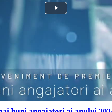
Play
Video
i buni angajatori ai anului 202