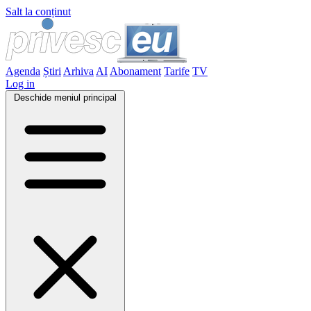
Salt la conținut
Agenda
Știri
Arhiva
AI
Abonament
Tarife
TV
Log in
Deschide meniul principal