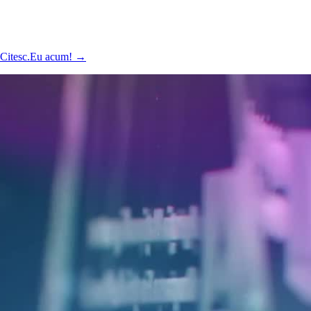
ă Citesc.Eu acum!
→