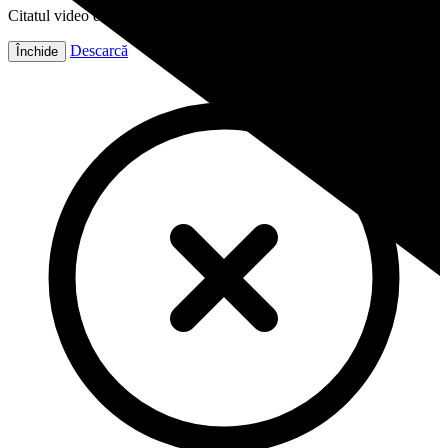
Citatul video este gata!
Descarcă
Închide