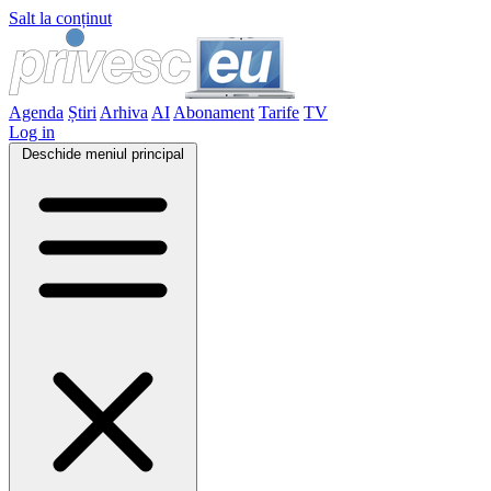
Salt la conținut
Agenda
Știri
Arhiva
AI
Abonament
Tarife
TV
Log in
Deschide meniul principal