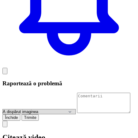
Raportează o problemă
Închide
Trimite
Citează video