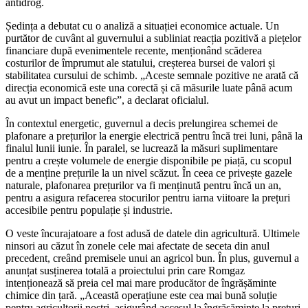
antidrog.
Ședința a debutat cu o analiză a situației economice actuale. Un
purtător de cuvânt al guvernului a subliniat reacția pozitivă a piețelor
financiare după evenimentele recente, menționând scăderea
costurilor de împrumut ale statului, creșterea bursei de valori și
stabilitatea cursului de schimb. „Aceste semnale pozitive ne arată că
direcția economică este una corectă și că măsurile luate până acum
au avut un impact benefic”, a declarat oficialul.
În contextul energetic, guvernul a decis prelungirea schemei de
plafonare a prețurilor la energie electrică pentru încă trei luni, până la
finalul lunii iunie. În paralel, se lucrează la măsuri suplimentare
pentru a crește volumele de energie disponibile pe piață, cu scopul
de a menține prețurile la un nivel scăzut. În ceea ce privește gazele
naturale, plafonarea prețurilor va fi menținută pentru încă un an,
pentru a asigura refacerea stocurilor pentru iarna viitoare la prețuri
accesibile pentru populație și industrie.
O veste încurajatoare a fost adusă de datele din agricultură. Ultimele
ninsori au căzut în zonele cele mai afectate de seceta din anul
precedent, creând premisele unui an agricol bun. În plus, guvernul a
anunțat susținerea totală a proiectului prin care Romgaz
intenționează să preia cel mai mare producător de îngrășăminte
chimice din țară. „Această operațiune este cea mai bună soluție
pentru agricultorii noștri, asigurând accesul la îngrășăminte la prețuri