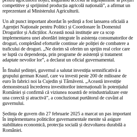
competitive și sprijinind producția agricolă națională”, a afirmat un
reprezentant al Ministerului Agriculturii.
Un alt punct important abordat în ședință a fost lansarea oficială a
Agenției Naționale pentru Politici și Coordonare în Domeniul
Drogurilor și Adicțiilor. Această nouă instituție are ca scop
implementarea unei abordări integrate în asistența consumatorilor de
droguri, completând eforturile continue ale poliției de combatere a
traficului de droguri. „Ne dorim să oferim un sprijin real celor care
se luptă cu dependența, prin programe de asistență și tratament
adaptate nevoilor lor”, a declarat un oficial guvernamental.
În finalul ședinței, guvernul a salutat investiția semnificativă a
grupului german Knauf, care va investi peste 200 de milioane de
euro în fabrici noi la Cujedin și Târnăveni. „Această investiție
demonstrează încrederea investitorilor internaționali în potențialul
României și confirmă că viziunea noastră de reindustrializare este
una corectă și atractivă”, a concluzionat purtătorul de cuvânt al
guvernului.
Ședința de guvern din 27 februarie 2025 a marcat un pas important
în implementarea politicilor guvernamentale menite să asigure
stabilitatea economică, protecția socială și dezvoltarea durabilă a
României.