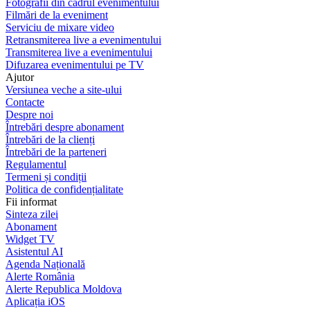
Fotografii din cadrul evenimentului
Filmări de la eveniment
Serviciu de mixare video
Retransmiterea live a evenimentului
Transmiterea live a evenimentului
Difuzarea evenimentului pe TV
Ajutor
Versiunea veche a site-ului
Contacte
Despre noi
Întrebări despre abonament
Întrebări de la clienți
Întrebări de la parteneri
Regulamentul
Termeni și condiții
Politica de confidențialitate
Fii informat
Sinteza zilei
Abonament
Widget TV
Asistentul AI
Agenda Națională
Alerte România
Alerte Republica Moldova
Aplicația iOS