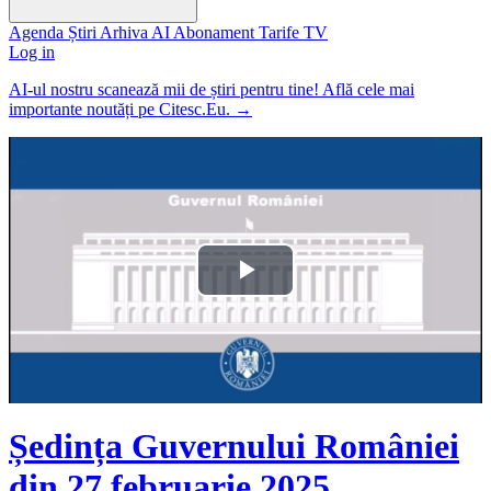
Agenda
Știri
Arhiva
AI
Abonament
Tarife
TV
Log in
AI-ul nostru scanează mii de știri pentru tine! Află cele mai
importante noutăți pe Citesc.Eu.
→
Play
Video
Ședința Guvernului României
din 27 februarie 2025