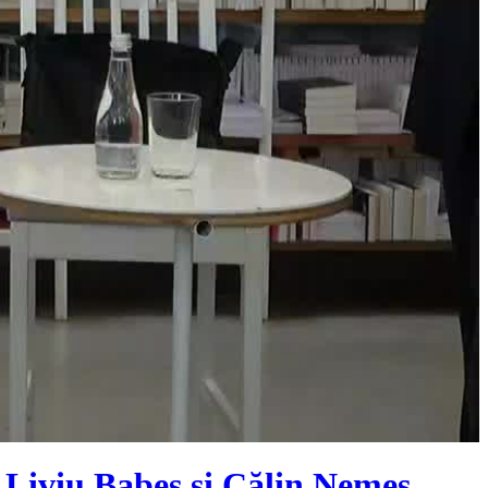
 Liviu Babeș și Călin Nemeș.