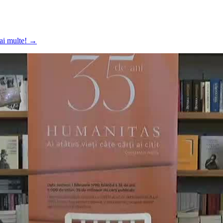
mai multe!
→