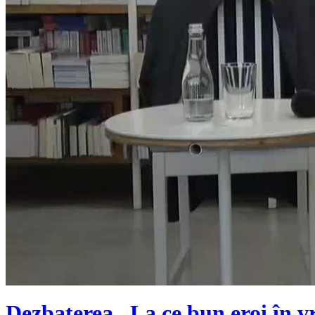
Dezbaterea „La ce bun eroi în v