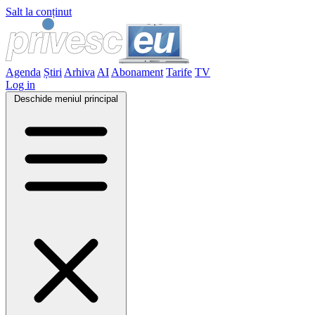
Salt la conținut
Agenda
Știri
Arhiva
AI
Abonament
Tarife
TV
Log in
Deschide meniul principal