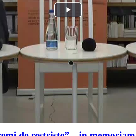
Play
Video
remi de restriște” – in memoriam