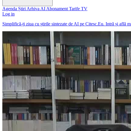
Agenda
Știri
Arhiva
AI
Abonament
Tarife
TV
Log in
Simplifică-ți ziua cu știrile sintezate de AI pe Citesc.Eu. Intră și află 