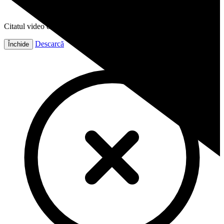
Citatul video este gata!
Descarcă
Închide