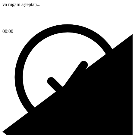
vă rugăm așteptați...
00:00