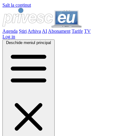
Salt la conținut
Agenda
Știri
Arhiva
AI
Abonament
Tarife
TV
Log in
Deschide meniul principal