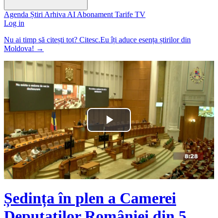
Agenda
Știri
Arhiva
AI
Abonament
Tarife
TV
Log in
Nu ai timp să citești tot? Citesc.Eu îți aduce esența știrilor din
Moldova!
→
Play
Video
Ședința în plen a Camerei
Deputaților României din 5