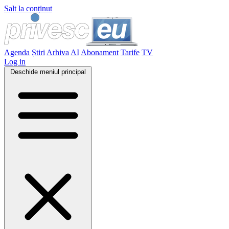
Salt la conținut
Agenda
Știri
Arhiva
AI
Abonament
Tarife
TV
Log in
Deschide meniul principal