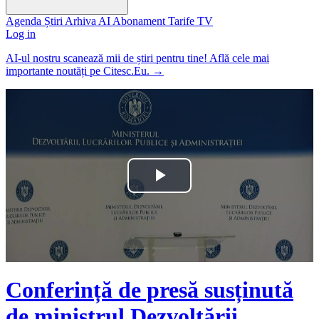
Agenda
Știri
Arhiva
AI
Abonament
Tarife
TV
Log in
AI-ul nostru scanează mii de știri pentru tine! Află cele mai
importante noutăți pe Citesc.Eu.
→
Play
Video
Conferință de presă susținută
de ministrul Dezvoltării,