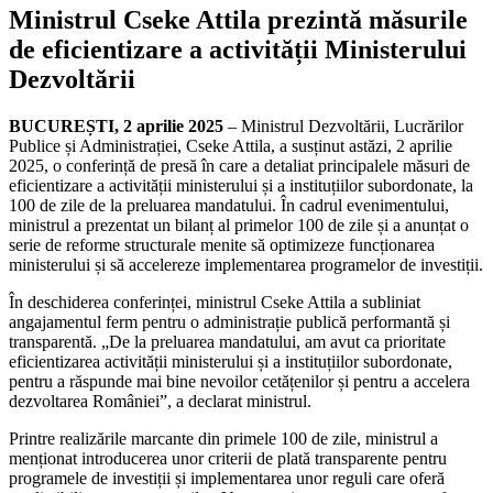
Ministrul Cseke Attila prezintă măsurile
de eficientizare a activității Ministerului
Dezvoltării
BUCUREȘTI, 2 aprilie 2025
– Ministrul Dezvoltării, Lucrărilor
Publice și Administrației, Cseke Attila, a susținut astăzi, 2 aprilie
2025, o conferință de presă în care a detaliat principalele măsuri de
eficientizare a activității ministerului și a instituțiilor subordonate, la
100 de zile de la preluarea mandatului. În cadrul evenimentului,
ministrul a prezentat un bilanț al primelor 100 de zile și a anunțat o
serie de reforme structurale menite să optimizeze funcționarea
ministerului și să accelereze implementarea programelor de investiții.
În deschiderea conferinței, ministrul Cseke Attila a subliniat
angajamentul ferm pentru o administrație publică performantă și
transparentă. „De la preluarea mandatului, am avut ca prioritate
eficientizarea activității ministerului și a instituțiilor subordonate,
pentru a răspunde mai bine nevoilor cetățenilor și pentru a accelera
dezvoltarea României”, a declarat ministrul.
Printre realizările marcante din primele 100 de zile, ministrul a
menționat introducerea unor criterii de plată transparente pentru
programele de investiții și implementarea unor reguli care oferă