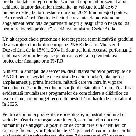
predictibilitate antreprenorilor. Un punct important prezentat a fost
achitarea tuturor datoriilor moștenite, în valoare totală de 6,7
miliarde de lei, facturi restante din anul 2024 fiind integral plătite.
„Am reușit să achităm toate facturile restante, demonstrând un
angajament ferm față de partenerii noștri și asigurând o bază solidă
pentru viitoarele proiecte”, a adăugat ministrul Cseke Attila.
Un alt aspect cheie prezentat a fost creșterea semnificativă a gradului
de absorbție a fondurilor europene PNRR de către Ministerul
Dezvoltării, de la 15% la 29% în doar trei luni. Această performanță
subliniază eforturile depuse pentru a accelera implementarea
proiectelor finanțate prin PNRR.
Ministrul a anunțat, de asemenea, desființarea tarifelor percepute de
ANCPI pentru serviciile de extrase de carte funciară, planuri de
amplasament și prima înscriere, măsură care va intra în vigoare
începând cu 7 aprilie, venind în sprijinul cetățenilor. Totodată, a fost
evidențiată revitalizarea programelor de consolidare a clădirilor cu
risc seismic, cu un buget record de peste 1,5 miliarde de euro alocat
în 2025.
Pentru a continua procesul de eficientizare, ministrul a anunțat o
serie de măsuri de reorganizare internă, care includ reducerea
numărului de angajați, a posturilor de conducere și a cheltuielilor
salariale. În total, vor fi desființate 512 posturi în cadrul ministerului