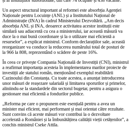
și al instituțiilor subordonate, din care 74 ocupate și 438 vacante.
Un aspect structural important al reformei este absorbția Agenției
Naționale pentru Locuințe (ANL) și a Institutului Național de
Administrație (INA) în cadrul Ministerului Dezvoltării. „Am decis
absorbția ANL și INA, deoarece activitatea acestor instituții este
similară sau adiacentă cu cea a ministerului, iar această măsură va
duce la o mai bună coordonare și la o utilizare mai eficientă a
resurselor”, a explicat ministrul. Conform declarațiilor sale, această
reorganizare va conduce la reducerea numărului total de posturi de
la 966 la 808, reprezentând o scădere de peste 16%.
În ceea ce privește Compania Națională de Investiții (CNI), ministrul
a reafirmat importanța acesteia în implementarea marilor proiecte de
investiții ale statului român, menționând exemplul reabilitării
Cazinoului din Constanța. Cu toate acestea, a anunțat introducerea
unor măsuri de reașezare salarială și limitarea sporurilor și primelor,
aliniindu-se la standardele din sectorul bugetar, pentru a asigura o
gestionare mai eficientă a fondurilor publice.
„Reforma pe care o propunem este esențială pentru a avea un
minister mai eficient, mai performant și mai orientat către rezultate.
Sunt convins că aceste măsuri vor contribui la o dezvoltare
accelerată a României și la îmbunătățirea calității vieții cetățenilor”, a
conchis ministrul Cseke Attila.