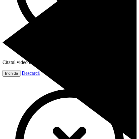
Citatul video este gata!
Descarcă
Închide