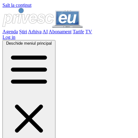
Salt la conținut
Agenda
Știri
Arhiva
AI
Abonament
Tarife
TV
Log in
Deschide meniul principal