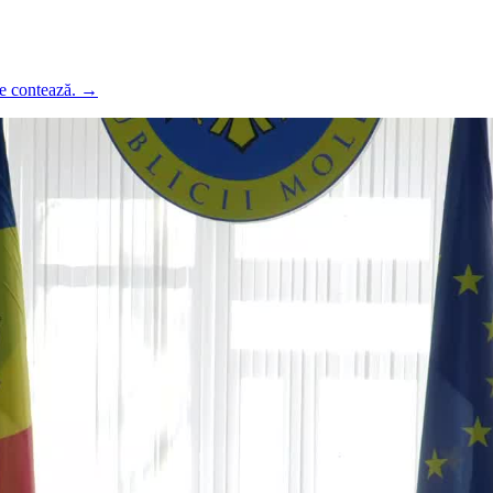
ce contează.
→