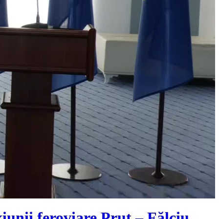
nii feroviare Prut – Fălciu,