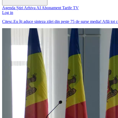
Agenda
Știri
Arhiva
AI
Abonament
Tarife
TV
Log in
Citesc.Eu îți aduce sinteza zilei din peste 75 de surse media! Află tot 