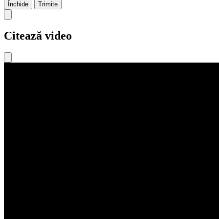
Închide
Trimite
Citează video