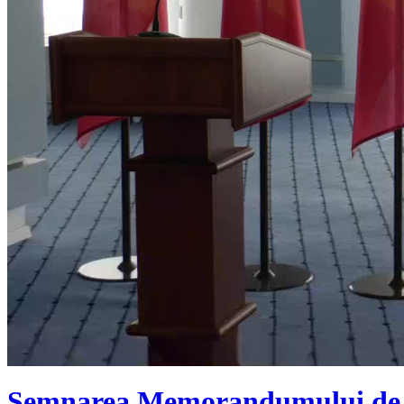
Semnarea Memorandumului de înț