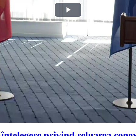
Play
Video
elegere privind reluarea conexiu