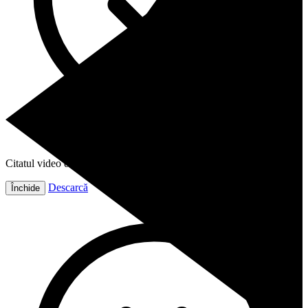
Citatul video este gata!
Descarcă
Închide