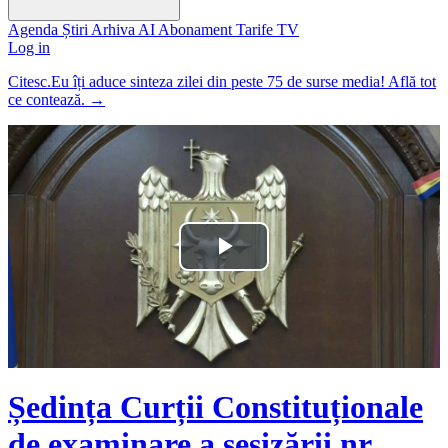
Agenda
Știri
Arhiva
AI
Abonament
Tarife
TV
Log in
Citesc.Eu îți aduce sinteza zilei din peste 75 de surse media! Află tot
ce contează.
→
Play
Video
Ședința Curții Constituționale
de examinare a sesizării nr.