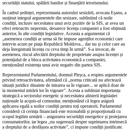
securității statului, spălării banilor și finanțării terorismului.
În cadrul ședinței, reprezentanta autorului sesizării, avocata Eșanu, a
susținut integral argumentele din sesizare, subliniind că noile
condiții, inclusiv necesitatea unui aviz pozitiv de la SIS, ar avea un
efect retroactiv nepermis, deoarece licența companiei a fost obținută
anterior, în alte condiții legislative. Aceasta a argumentat că
„asemenea condiții ar urma să fie impuse agenților economici care
intervin acum pe piața Republicii Moldova... dar nu și celor care au
deja înregistrată licența cu ceva timp în urmă”. S-a invocat, de
asemenea, riscul afectării dreptului de proprietate asupra licenței și
potențialul de a bloca activitatea economică a companiei,
menționând existența unui aviz negativ din partea SIS.
Reprezentantul Parlamentului, domnul Pleșca, a respins argumentele
privind retroactivitatea, afirmând că „norma criticată nu afectează
situații juridice dinainte de intrarea sa în vigoare... se aplică doar de
la momentul intrării lor în vigoare”. Acesta a subliniat importanța
strategică a sectorului energetic și necesitatea alinierii legislației
naționale la acquis-ul comunitar, menționând că legea asigură
aplicarea egală a noilor condiții pentru toți operatorii. Parlamentul
consideră că cerința financiară este rezonabilă și proporțională cu
scopul legitim urmărit – asigurarea securității energetice și protejarea
consumatorilor, iar legea „nu sugerează despre suprimarea intrinsecă
a dreptului de a desfășura activitate”, ci impune condiții justificate.