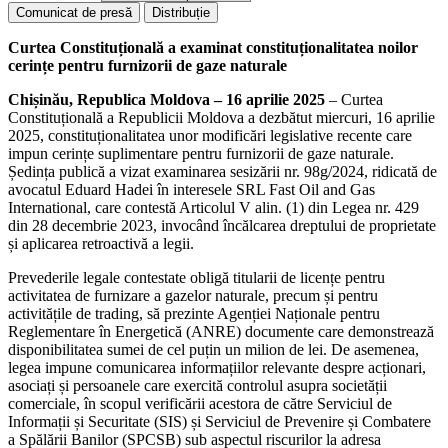
Comunicat de presă
Distribuție
Curtea Constituțională a examinat constituționalitatea noilor
cerințe pentru furnizorii de gaze naturale
Chișinău, Republica Moldova – 16 aprilie 2025
– Curtea
Constituțională a Republicii Moldova a dezbătut miercuri, 16 aprilie
2025, constituționalitatea unor modificări legislative recente care
impun cerințe suplimentare pentru furnizorii de gaze naturale.
Ședința publică a vizat examinarea sesizării nr. 98g/2024, ridicată de
avocatul Eduard Hadei în interesele SRL Fast Oil and Gas
International, care contestă Articolul V alin. (1) din Legea nr. 429
din 28 decembrie 2023, invocând încălcarea dreptului de proprietate
și aplicarea retroactivă a legii.
Prevederile legale contestate obligă titularii de licențe pentru
activitatea de furnizare a gazelor naturale, precum și pentru
activitățile de trading, să prezinte Agenției Naționale pentru
Reglementare în Energetică (ANRE) documente care demonstrează
disponibilitatea sumei de cel puțin un milion de lei. De asemenea,
legea impune comunicarea informațiilor relevante despre acționari,
asociați și persoanele care exercită controlul asupra societății
comerciale, în scopul verificării acestora de către Serviciul de
Informații și Securitate (SIS) și Serviciul de Prevenire și Combatere
a Spălării Banilor (SPCSB) sub aspectul riscurilor la adresa