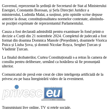
Guvernul, reprezentat în ședință de Secretarul de Stat al Ministerului
Energiei, Constantin Borosan, și Șefa Direcției Juridice a
ministerului, Ludmila Malai, a susținut, prin opiniile scrise depuse
anterior la dosar, constituționalitatea normelor contestate, aliniindu-
se poziției exprimate de reprezentantul Parlamentului.
Cauza a fost declarată admisibilă pentru examinare în fond printr-o
decizie a Curții din 21 noiembrie 2024. Completul de judecată a fost
format din doamna Domnica Manole (Președinte), doamnele Viorica
Puica și Liuba Șova, și domnii Nicolae Roșca, Serghei Țurcan și
Vladimir Țurcan.
La finalul dezbaterilor, Curtea Constituțională s-a retras în camera de
consiliu pentru deliberare, urmând ca hotărârea să fie pronunțată
ulterior.
Comunicatul de presă este creat de către inteligența artificială de la
privesc.eu pe baza înregistrării video de la eveniment.
Transmisiuni live online, TV și rețele sociale.