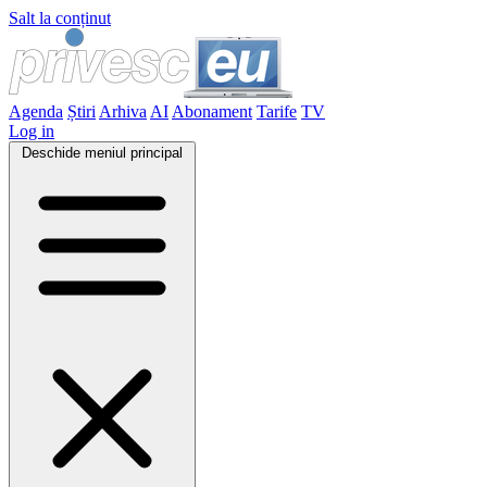
Salt la conținut
Agenda
Știri
Arhiva
AI
Abonament
Tarife
TV
Log in
Deschide meniul principal