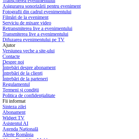
Transcrierea evenimentului
Asigurarea sonorizării pentru eveniment
Fotografii din cadrul evenimentului
Filmări de la eveniment
Serviciu de mixare video
Retransmiterea live a evenimentului
Transmiterea live a evenimentului
Difuzarea evenimentului pe TV
Ajutor
Versiunea veche a site-ului
Contacte
Despre noi
Întrebări despre abonament
Întrebări de la clienți
Întrebări de la parteneri
Regulamentul
Termeni și condiții
Politica de confidențialitate
Fii informat
Sinteza zilei
Abonament
Widget TV
Asistentul AI
Agenda Națională
Alerte România