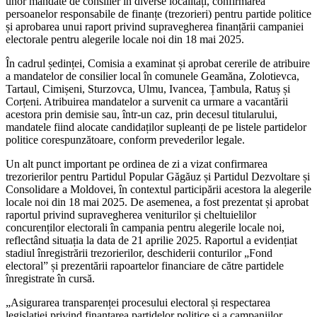
unor mandate de consilier în diverse localități, confirmarea
persoanelor responsabile de finanțe (trezorieri) pentru partide politice
și aprobarea unui raport privind supravegherea finanțării campaniei
electorale pentru alegerile locale noi din 18 mai 2025.
În cadrul ședinței, Comisia a examinat și aprobat cererile de atribuire
a mandatelor de consilier local în comunele Geamăna, Zolotievca,
Tartaul, Cimișeni, Sturzovca, Ulmu, Ivancea, Țambula, Ratuș și
Corțeni. Atribuirea mandatelor a survenit ca urmare a vacantării
acestora prin demisie sau, într-un caz, prin decesul titularului,
mandatele fiind alocate candidaților supleanți de pe listele partidelor
politice corespunzătoare, conform prevederilor legale.
Un alt punct important pe ordinea de zi a vizat confirmarea
trezorierilor pentru Partidul Popular Găgăuz și Partidul Dezvoltare și
Consolidare a Moldovei, în contextul participării acestora la alegerile
locale noi din 18 mai 2025. De asemenea, a fost prezentat și aprobat
raportul privind supravegherea veniturilor și cheltuielilor
concurenților electorali în campania pentru alegerile locale noi,
reflectând situația la data de 21 aprilie 2025. Raportul a evidențiat
stadiul înregistrării trezorierilor, deschiderii conturilor „Fond
electoral” și prezentării rapoartelor financiare de către partidele
înregistrate în cursă.
„Asigurarea transparenței procesului electoral și respectarea
legislației privind finanțarea partidelor politice și a campaniilor