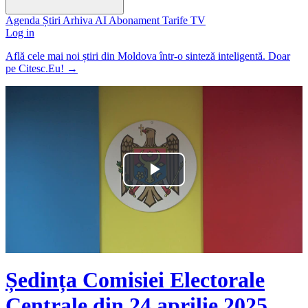
Agenda
Știri
Arhiva
AI
Abonament
Tarife
TV
Log in
Află cele mai noi știri din Moldova într-o sinteză inteligentă. Doar
pe Citesc.Eu!
→
Play
Video
Ședința Comisiei Electorale
Centrale din 24 aprilie 2025