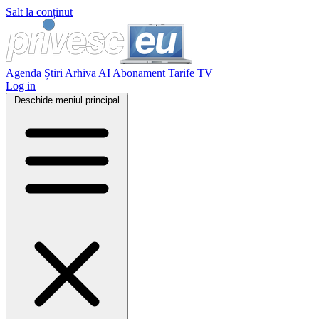
Salt la conținut
Agenda
Știri
Arhiva
AI
Abonament
Tarife
TV
Log in
Deschide meniul principal