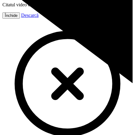
Citatul video este gata!
Descarcă
Închide