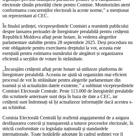
electorale rămân priorități cheie pentru Comisie. Monitorizăm atent
conformarea concurenților electorali la aceste norme,” a menționat
un reprezentant al CEC.
În finalul ședinței, vicepreședintele Comisiei a reamintit publicului
despre lansarea perioadei de înregistrare prealabilă pentru cetățenii
Republicii Moldova aflați peste hotare, în vederea alegerilor
parlamentare stabilite pentru 28 septembrie 2025. Deși procedura nu
este obligatorie pentru exercitarea dreptului la vot, aceasta este
esențială pentru estimarea numărului de alegători și organizarea
eficientă a secțiilor de votare în străinătate.
„Încurajăm cetățenii aflați peste hotare să utilizeze platforma de
înregistrare prealabilă. Aceasta ne ajută să organizăm mai eficient
procesul de vot în străinătate pentru alegerile parlamentare din
toamnă și să actualizăm datele existente,” a subliniat vicepreședintele
Comisiei Electorale Centrale. Peste 113.000 de înregistrări prealabile
din scrutinele anterioare sunt deja în baza de date a CEC, iar
cetățenii sunt îndemnați să își actualizeze informațiile dacă acestea s-
au schimbat.
Comisia Electorală Centrală își reafirmă angajamentul de a asigura
desfășurarea corectă și transparentă a tuturor proceselor electorale, în
strictă conformitate cu legislația națională și standardele
internaționale. Toate hotărârile adoptate în cadrul ședinței vor fi