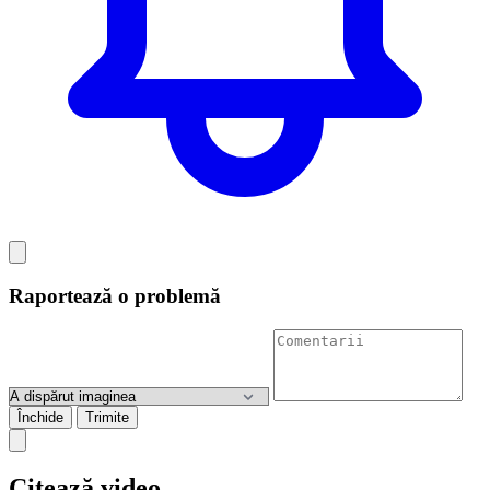
Raportează o problemă
Închide
Trimite
Citează video