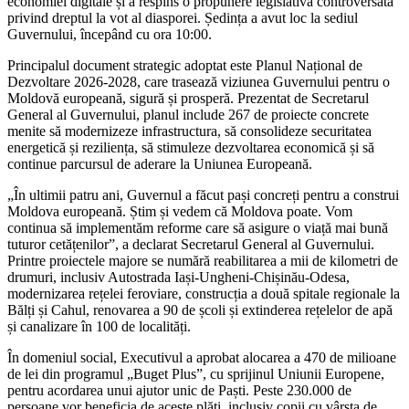
economiei digitale și a respins o propunere legislativă controversată
privind dreptul la vot al diasporei. Ședința a avut loc la sediul
Guvernului, începând cu ora 10:00.
Principalul document strategic adoptat este Planul Național de
Dezvoltare 2026-2028, care trasează viziunea Guvernului pentru o
Moldovă europeană, sigură și prosperă. Prezentat de Secretarul
General al Guvernului, planul include 267 de proiecte concrete
menite să modernizeze infrastructura, să consolideze securitatea
energetică și reziliența, să stimuleze dezvoltarea economică și să
continue parcursul de aderare la Uniunea Europeană.
„În ultimii patru ani, Guvernul a făcut pași concreți pentru a construi
Moldova europeană. Știm și vedem că Moldova poate. Vom
continua să implementăm reforme care să asigure o viață mai bună
tuturor cetățenilor”, a declarat Secretarul General al Guvernului.
Printre proiectele majore se numără reabilitarea a mii de kilometri de
drumuri, inclusiv Autostrada Iași-Ungheni-Chișinău-Odesa,
modernizarea rețelei feroviare, construcția a două spitale regionale la
Bălți și Cahul, renovarea a 90 de școli și extinderea rețelelor de apă
și canalizare în 100 de localități.
În domeniul social, Executivul a aprobat alocarea a 470 de milioane
de lei din programul „Buget Plus”, cu sprijinul Uniunii Europene,
pentru acordarea unui ajutor unic de Paști. Peste 230.000 de
persoane vor beneficia de aceste plăți, inclusiv copii cu vârsta de