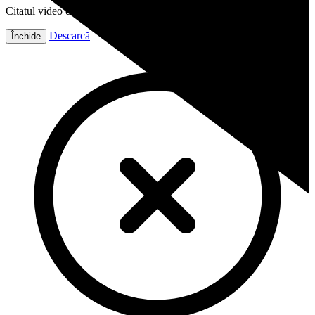
Citatul video este gata!
Descarcă
Închide