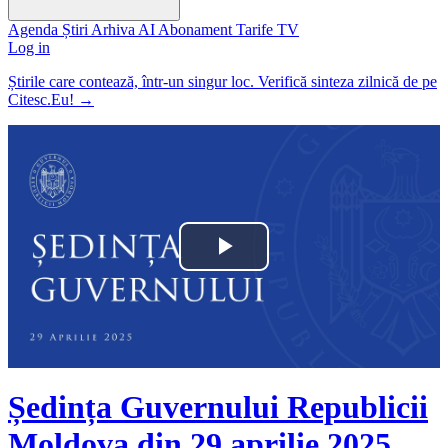
Agenda
Știri
Arhiva
AI
Abonament
Tarife
TV
Log in
Știrile care contează, într-un singur loc. Verifică sinteza zilnică de pe
Citesc.Eu!
→
Play
Video
Ședința Guvernului Republicii
Moldova din 29 aprilie 2025