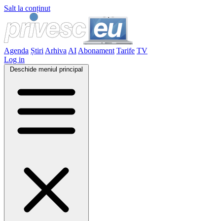
Salt la conținut
Agenda
Știri
Arhiva
AI
Abonament
Tarife
TV
Log in
Deschide meniul principal