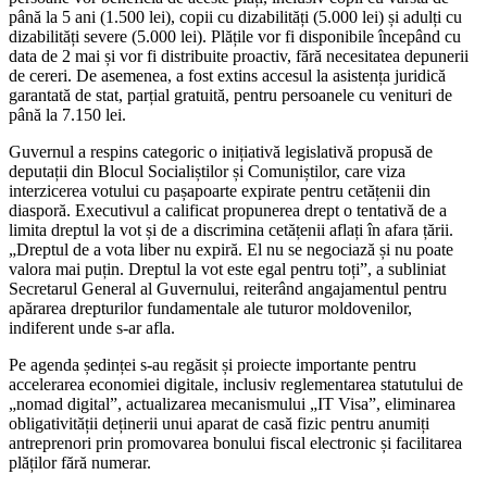
până la 5 ani (1.500 lei), copii cu dizabilități (5.000 lei) și adulți cu
dizabilități severe (5.000 lei). Plățile vor fi disponibile începând cu
data de 2 mai și vor fi distribuite proactiv, fără necesitatea depunerii
de cereri. De asemenea, a fost extins accesul la asistența juridică
garantată de stat, parțial gratuită, pentru persoanele cu venituri de
până la 7.150 lei.
Guvernul a respins categoric o inițiativă legislativă propusă de
deputații din Blocul Socialiștilor și Comuniștilor, care viza
interzicerea votului cu pașapoarte expirate pentru cetățenii din
diasporă. Executivul a calificat propunerea drept o tentativă de a
limita dreptul la vot și de a discrimina cetățenii aflați în afara țării.
„Dreptul de a vota liber nu expiră. El nu se negociază și nu poate
valora mai puțin. Dreptul la vot este egal pentru toți”, a subliniat
Secretarul General al Guvernului, reiterând angajamentul pentru
apărarea drepturilor fundamentale ale tuturor moldovenilor,
indiferent unde s-ar afla.
Pe agenda ședinței s-au regăsit și proiecte importante pentru
accelerarea economiei digitale, inclusiv reglementarea statutului de
„nomad digital”, actualizarea mecanismului „IT Visa”, eliminarea
obligativității deținerii unui aparat de casă fizic pentru anumiți
antreprenori prin promovarea bonului fiscal electronic și facilitarea
plăților fără numerar.