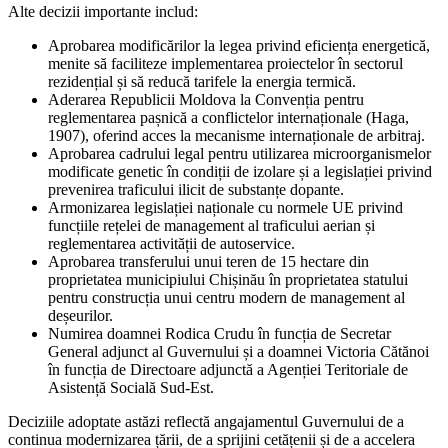
Alte decizii importante includ:
Aprobarea modificărilor la legea privind eficiența energetică,
menite să faciliteze implementarea proiectelor în sectorul
rezidențial și să reducă tarifele la energia termică.
Aderarea Republicii Moldova la Convenția pentru
reglementarea pașnică a conflictelor internaționale (Haga,
1907), oferind acces la mecanisme internaționale de arbitraj.
Aprobarea cadrului legal pentru utilizarea microorganismelor
modificate genetic în condiții de izolare și a legislației privind
prevenirea traficului ilicit de substanțe dopante.
Armonizarea legislației naționale cu normele UE privind
funcțiile rețelei de management al traficului aerian și
reglementarea activității de autoservice.
Aprobarea transferului unui teren de 15 hectare din
proprietatea municipiului Chișinău în proprietatea statului
pentru construcția unui centru modern de management al
deșeurilor.
Numirea doamnei Rodica Crudu în funcția de Secretar
General adjunct al Guvernului și a doamnei Victoria Cătănoi
în funcția de Directoare adjunctă a Agenției Teritoriale de
Asistență Socială Sud-Est.
Deciziile adoptate astăzi reflectă angajamentul Guvernului de a
continua modernizarea țării, de a sprijini cetățenii și de a accelera