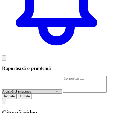
Raportează o problemă
Închide
Trimite
Citează video