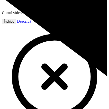
Citatul video este gata!
Descarcă
Închide