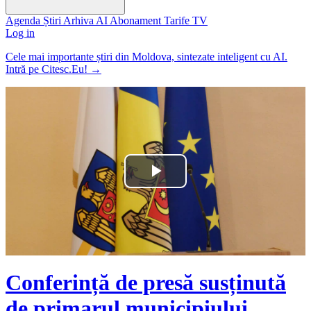
Agenda
Știri
Arhiva
AI
Abonament
Tarife
TV
Log in
Cele mai importante știri din Moldova, sintezate inteligent cu AI.
Intră pe Citesc.Eu!
→
Play
Video
Conferință de presă susținută
de primarul municipiului