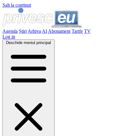
Salt la conținut
Agenda
Știri
Arhiva
AI
Abonament
Tarife
TV
Log in
Deschide meniul principal