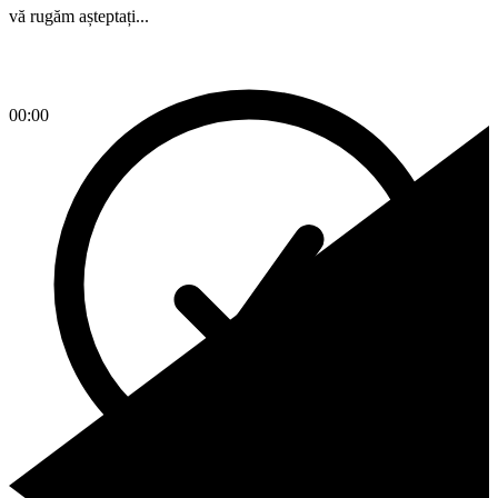
vă rugăm așteptați...
00:00