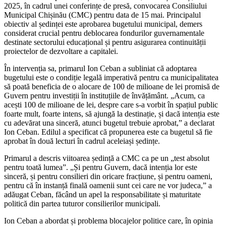
2025, în cadrul unei conferințe de presă, convocarea Consiliului
Municipal Chișinău (CMC) pentru data de 15 mai. Principalul
obiectiv al ședinței este aprobarea bugetului municipal, demers
considerat crucial pentru deblocarea fondurilor guvernamentale
destinate sectorului educațional și pentru asigurarea continuității
proiectelor de dezvoltare a capitalei.
În intervenția sa, primarul Ion Ceban a subliniat că adoptarea
bugetului este o condiție legală imperativă pentru ca municipalitatea
să poată beneficia de o alocare de 100 de milioane de lei promisă de
Guvern pentru investiții în instituțiile de învățământ. „Acum, ca
acești 100 de milioane de lei, despre care s-a vorbit în spațiul public
foarte mult, foarte intens, să ajungă la destinație, și dacă intenția este
cu adevărat una sinceră, atunci bugetul trebuie aprobat,” a declarat
Ion Ceban. Edilul a specificat că propunerea este ca bugetul să fie
aprobat în două lecturi în cadrul aceleiași ședințe.
Primarul a descris viitoarea ședință a CMC ca pe un „test absolut
pentru toată lumea”. „Și pentru Guvern, dacă intenția lor este
sinceră, și pentru consilieri din oricare fracțiune, și pentru oameni,
pentru că în instanță finală oamenii sunt cei care ne vor judeca,” a
adăugat Ceban, făcând un apel la responsabilitate și maturitate
politică din partea tuturor consilierilor municipali.
Ion Ceban a abordat și problema blocajelor politice care, în opinia