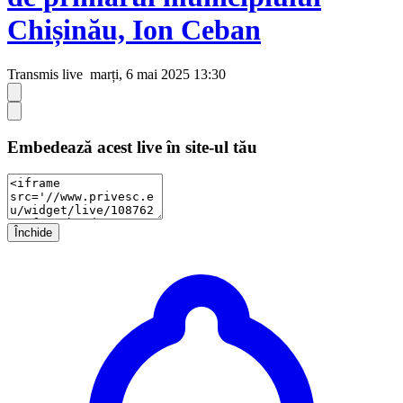
Chișinău, Ion Ceban
Transmis live
marți, 6 mai 2025 13:30
Embedează acest live în site-ul tău
Închide