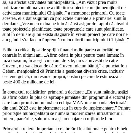
sa, au afectat activitatea municipalității. „Am văzut prea multă
politizare în ultima vreme a diferitor subiecte care țin nemijlocit de
activitatea municipiului Chișinău,” a menționat primarul. Cu toate
acestea, el a dat asigurări că proiectele curente ale primăriei sunt în
derulare. „Vreau cu mâna pe inimă să vă asigur de faptul că absolut
toate proiectele planificate, toate programele care sunt planificate,
sunt în derulare și nu există stagnare în vreun proiect pe care noi ne-
am gândit să-l facem împreună cu locuitorii municipiului Chișinău.”
Edilul a criticat lipsa de sprijin financiar din partea autorităților
centrale în ultimii ani. „Afirm odată în plus pentru toată lumea: în
raza orașului, în acești cinci ani de zile, nu s-a investit de către
Guvern, nu s-a alocat de către Guvern niciun bănuț,” a punctat Ion
Ceban, menționând că Primăria a gestionat diverse crize, inclusiv
cea energetică, din resurse proprii, costuri pe care le estimează la
peste 400 de milioane de lei.
În contextul realizărilor, primarul a declarat: „Eu sunt mândru astăzi
să afirm odată în plus că aproape jumătate din programul electoral pe
care l-am promis împreună cu echipa MAN în campania electorală
din anul 2023 este implementat sau în curs de implementare.” Printre
prioritățile municipalității se numără modernizarea infrastructurii
rutiere, parcările, salubrizarea și amenajarea curților de bloc.
Primarul a reiterat importanța colaborării instituționale pentru binele