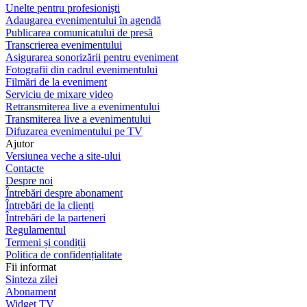
Unelte pentru profesioniști
Adaugarea evenimentului în agendă
Publicarea comunicatului de presă
Transcrierea evenimentului
Asigurarea sonorizării pentru eveniment
Fotografii din cadrul evenimentului
Filmări de la eveniment
Serviciu de mixare video
Retransmiterea live a evenimentului
Transmiterea live a evenimentului
Difuzarea evenimentului pe TV
Ajutor
Versiunea veche a site-ului
Contacte
Despre noi
Întrebări despre abonament
Întrebări de la clienți
Întrebări de la parteneri
Regulamentul
Termeni și condiții
Politica de confidențialitate
Fii informat
Sinteza zilei
Abonament
Widget TV