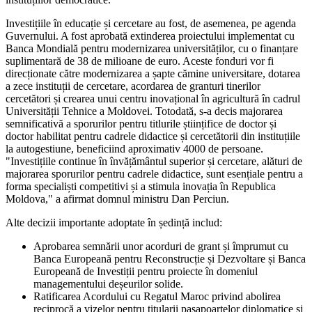
Investițiile în educație și cercetare au fost, de asemenea, pe agenda
Guvernului. A fost aprobată extinderea proiectului implementat cu
Banca Mondială pentru modernizarea universităților, cu o finanțare
suplimentară de 38 de milioane de euro. Aceste fonduri vor fi
direcționate către modernizarea a șapte cămine universitare, dotarea
a zece instituții de cercetare, acordarea de granturi tinerilor
cercetători și crearea unui centru inovațional în agricultură în cadrul
Universității Tehnice a Moldovei. Totodată, s-a decis majorarea
semnificativă a sporurilor pentru titlurile științifice de doctor și
doctor habilitat pentru cadrele didactice și cercetătorii din instituțiile
la autogestiune, beneficiind aproximativ 4000 de persoane.
"Investițiile continue în învățământul superior și cercetare, alături de
majorarea sporurilor pentru cadrele didactice, sunt esențiale pentru a
forma specialiști competitivi și a stimula inovația în Republica
Moldova," a afirmat domnul ministru Dan Perciun.
Alte decizii importante adoptate în ședință includ:
Aprobarea semnării unor acorduri de grant și împrumut cu
Banca Europeană pentru Reconstrucție și Dezvoltare și Banca
Europeană de Investiții pentru proiecte în domeniul
managementului deșeurilor solide.
Ratificarea Acordului cu Regatul Maroc privind abolirea
reciprocă a vizelor pentru titularii pașapoartelor diplomatice și