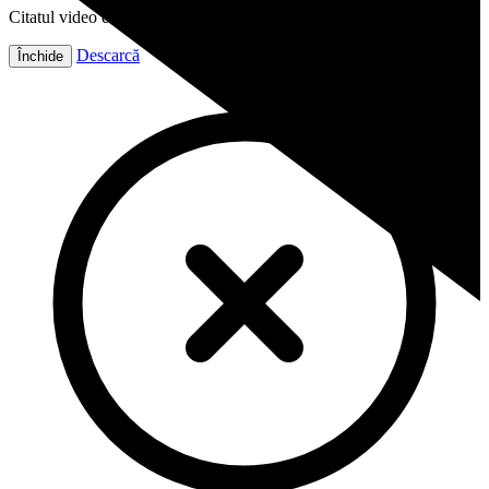
Citatul video este gata!
Descarcă
Închide