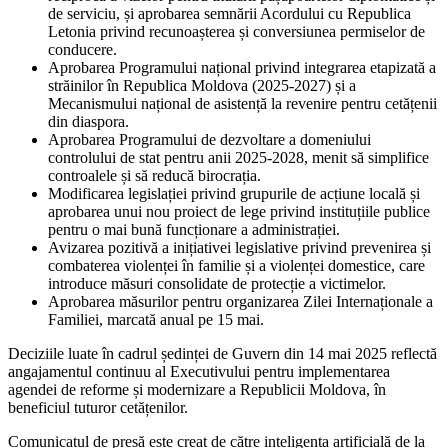
de serviciu, și aprobarea semnării Acordului cu Republica
Letonia privind recunoașterea și conversiunea permiselor de
conducere.
Aprobarea Programului național privind integrarea etapizată a
străinilor în Republica Moldova (2025-2027) și a
Mecanismului național de asistență la revenire pentru cetățenii
din diaspora.
Aprobarea Programului de dezvoltare a domeniului
controlului de stat pentru anii 2025-2028, menit să simplifice
controalele și să reducă birocrația.
Modificarea legislației privind grupurile de acțiune locală și
aprobarea unui nou proiect de lege privind instituțiile publice
pentru o mai bună funcționare a administrației.
Avizarea pozitivă a inițiativei legislative privind prevenirea și
combaterea violenței în familie și a violenței domestice, care
introduce măsuri consolidate de protecție a victimelor.
Aprobarea măsurilor pentru organizarea Zilei Internaționale a
Familiei, marcată anual pe 15 mai.
Deciziile luate în cadrul ședinței de Guvern din 14 mai 2025 reflectă
angajamentul continuu al Executivului pentru implementarea
agendei de reforme și modernizare a Republicii Moldova, în
beneficiul tuturor cetățenilor.
Comunicatul de presă este creat de către inteligența artificială de la