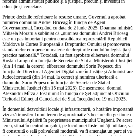
reforma administrației publice și a justiției, precum și investiții în
educație și cercetare.
Printre deciziile referitoare la resurse umane, Guvernul a aprobat
numirea domnului Andrei Briceag în funcția de Agent
Guvernamental, începând cu data de 2 iunie 2025. Doamna ministră
Mihaela Moraru a subliniat că „numirea domnului Andrei Briceag
este un pas important pentru consolidarea reprezentării Republicii
Moldova la Curtea Europeană a Drepturilor Omului și promovarea
standardelor europene în materie de drepturile omului în legislația și
practica națională.” Totodată, au fost aprobate eliberarea domnului
Ruslan Lungu din funcția de Secretar de Stat al Ministerului Justiției
(din 14 mai, la cerere), eliberarea domnului Sorin Popescu din
funcția de Director al Agenției Digitalizare în Justiție și Administrare
Judecătorească (din 14 mai, la cerere) și numirea ulterioară a
domnului Sorin Popescu în funcția de Secretar de Stat al
Ministerului Justiției (din 15 mai 2025). De asemenea, domnul
Alexandru Mîrza a fost numit în funcția de Șef adjunct al Oficiului
Teritorial Edineț al Cancelariei de Stat, începând cu 19 mai 2025.
În domeniul dezvoltării locale și infrastructurii, o hotărâre importantă
vizează transferul unui teren de aproximativ 3 hectare din gestiunea
Ministerului Apărării în proprietatea municipiului Ungheni. Pe acest
teren, situat în centrul orașului, pe locul unei foste unități militare, va
fi construită o sală polivalentă modernă, va fi amenajat un parc și va