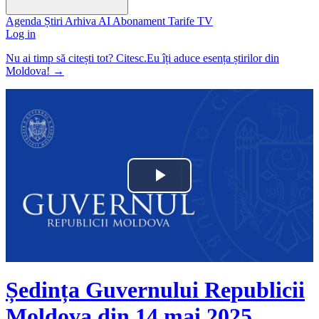
Agenda
Știri
Arhiva
AI
Abonament
Tarife
TV
Log in
Nu ai timp să citești tot? Citesc.Eu îți aduce esența știrilor din
Moldova!
→
Play
Video
Ședința Guvernului Republicii
Moldova din 14 mai 2025