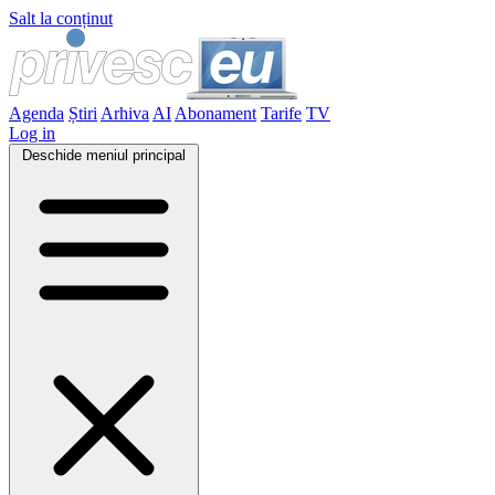
Salt la conținut
Agenda
Știri
Arhiva
AI
Abonament
Tarife
TV
Log in
Deschide meniul principal