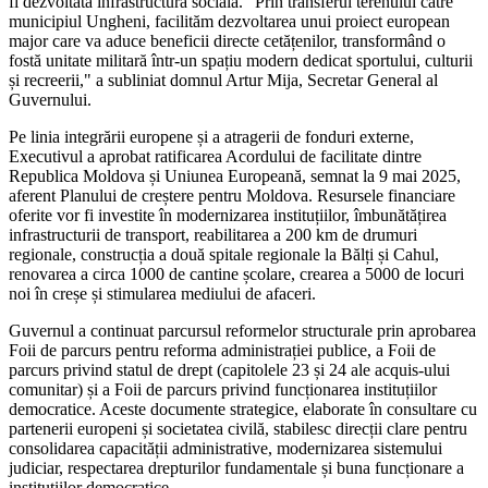
fi dezvoltată infrastructura socială. "Prin transferul terenului către
municipiul Ungheni, facilităm dezvoltarea unui proiect european
major care va aduce beneficii directe cetățenilor, transformând o
fostă unitate militară într-un spațiu modern dedicat sportului, culturii
și recreerii," a subliniat domnul Artur Mija, Secretar General al
Guvernului.
Pe linia integrării europene și a atragerii de fonduri externe,
Executivul a aprobat ratificarea Acordului de facilitate dintre
Republica Moldova și Uniunea Europeană, semnat la 9 mai 2025,
aferent Planului de creștere pentru Moldova. Resursele financiare
oferite vor fi investite în modernizarea instituțiilor, îmbunătățirea
infrastructurii de transport, reabilitarea a 200 km de drumuri
regionale, construcția a două spitale regionale la Bălți și Cahul,
renovarea a circa 1000 de cantine școlare, crearea a 5000 de locuri
noi în creșe și stimularea mediului de afaceri.
Guvernul a continuat parcursul reformelor structurale prin aprobarea
Foii de parcurs pentru reforma administrației publice, a Foii de
parcurs privind statul de drept (capitolele 23 și 24 ale acquis-ului
comunitar) și a Foii de parcurs privind funcționarea instituțiilor
democratice. Aceste documente strategice, elaborate în consultare cu
partenerii europeni și societatea civilă, stabilesc direcții clare pentru
consolidarea capacității administrative, modernizarea sistemului
judiciar, respectarea drepturilor fundamentale și buna funcționare a
instituțiilor democratice.