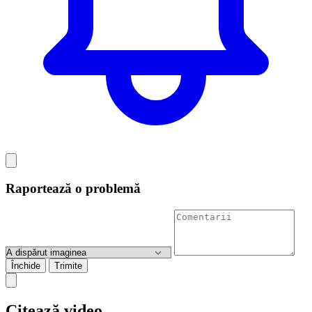
Raportează o problemă
Închide
Trimite
Citează video