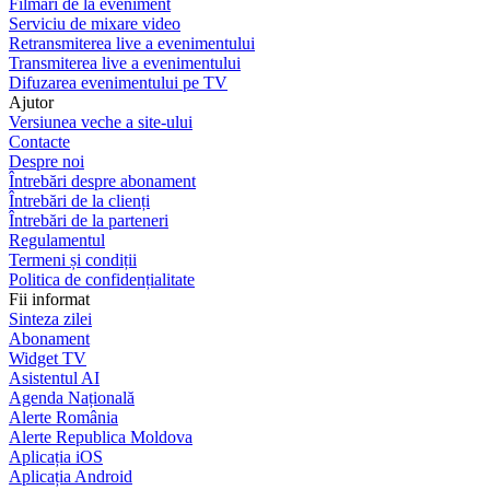
Filmări de la eveniment
Serviciu de mixare video
Retransmiterea live a evenimentului
Transmiterea live a evenimentului
Difuzarea evenimentului pe TV
Ajutor
Versiunea veche a site-ului
Contacte
Despre noi
Întrebări despre abonament
Întrebări de la clienți
Întrebări de la parteneri
Regulamentul
Termeni și condiții
Politica de confidențialitate
Fii informat
Sinteza zilei
Abonament
Widget TV
Asistentul AI
Agenda Națională
Alerte România
Alerte Republica Moldova
Aplicația iOS
Aplicația Android