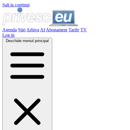
Salt la conținut
Agenda
Știri
Arhiva
AI
Abonament
Tarife
TV
Log in
Deschide meniul principal