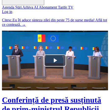
Agenda
Știri
Arhiva
AI
Abonament
Tarife
TV
Log in
Citesc.Eu îți aduce sinteza zilei din peste 75 de surse media! Află tot
ce contează.
→
Play
Video
Conferință de presă susținută
de prim-ministrul Republicii