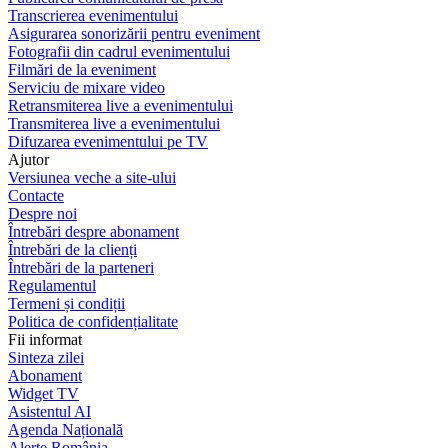
Transcrierea evenimentului
Asigurarea sonorizării pentru eveniment
Fotografii din cadrul evenimentului
Filmări de la eveniment
Serviciu de mixare video
Retransmiterea live a evenimentului
Transmiterea live a evenimentului
Difuzarea evenimentului pe TV
Ajutor
Versiunea veche a site-ului
Contacte
Despre noi
Întrebări despre abonament
Întrebări de la clienți
Întrebări de la parteneri
Regulamentul
Termeni și condiții
Politica de confidențialitate
Fii informat
Sinteza zilei
Abonament
Widget TV
Asistentul AI
Agenda Națională
Alerte România