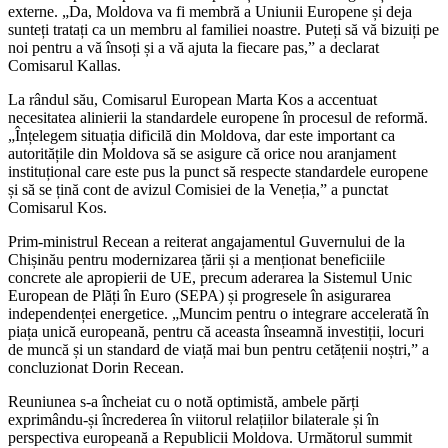
externe. „Da, Moldova va fi membră a Uniunii Europene și deja
sunteți tratați ca un membru al familiei noastre. Puteți să vă bizuiți pe
noi pentru a vă însoți și a vă ajuta la fiecare pas,” a declarat
Comisarul Kallas.
La rândul său, Comisarul European Marta Kos a accentuat
necesitatea alinierii la standardele europene în procesul de reformă.
„Înțelegem situația dificilă din Moldova, dar este important ca
autoritățile din Moldova să se asigure că orice nou aranjament
instituțional care este pus la punct să respecte standardele europene
și să se țină cont de avizul Comisiei de la Veneția,” a punctat
Comisarul Kos.
Prim-ministrul Recean a reiterat angajamentul Guvernului de la
Chișinău pentru modernizarea țării și a menționat beneficiile
concrete ale apropierii de UE, precum aderarea la Sistemul Unic
European de Plăți în Euro (SEPA) și progresele în asigurarea
independenței energetice. „Muncim pentru o integrare accelerată în
piața unică europeană, pentru că aceasta înseamnă investiții, locuri
de muncă și un standard de viață mai bun pentru cetățenii noștri,” a
concluzionat Dorin Recean.
Reuniunea s-a încheiat cu o notă optimistă, ambele părți
exprimându-și încrederea în viitorul relațiilor bilaterale și în
perspectiva europeană a Republicii Moldova. Următorul summit