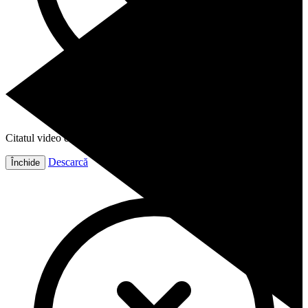
Citatul video este gata!
Descarcă
Închide