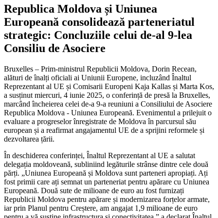
Republica Moldova și Uniunea
Europeană consolidează parteneriatul
strategic: Concluziile celui de-al 9-lea
Consiliu de Asociere
Bruxelles – Prim-ministrul Republicii Moldova, Dorin Recean,
alături de înalți oficiali ai Uniunii Europene, incluzând Înaltul
Reprezentant al UE și Comisarii Europeni Kaja Kallas și Marta Kos,
a susținut miercuri, 4 iunie 2025, o conferință de presă la Bruxelles,
marcând încheierea celei de-a 9-a reuniuni a Consiliului de Asociere
Republica Moldova - Uniunea Europeană. Evenimentul a prilejuit o
evaluare a progreselor înregistrate de Moldova în parcursul său
european și a reafirmat angajamentul UE de a sprijini reformele și
dezvoltarea țării.
În deschiderea conferinței, Înaltul Reprezentant al UE a salutat
delegația moldoveană, subliniind legăturile strânse dintre cele două
părți. „Uniunea Europeană și Moldova sunt parteneri apropiați. Ați
fost primii care ați semnat un parteneriat pentru apărare cu Uniunea
Europeană. Două sute de milioane de euro au fost furnizați
Republicii Moldova pentru apărare și modernizarea forțelor armate,
iar prin Planul pentru Creștere, am angajat 1,9 milioane de euro
pentru a vă susține infrastructura și conectivitatea,” a declarat Înaltul