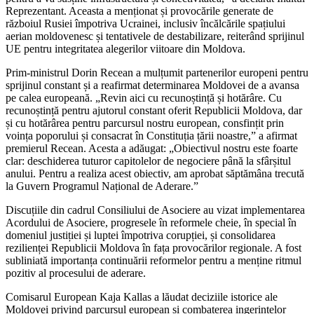
Reprezentant. Aceasta a menționat și provocările generate de
războiul Rusiei împotriva Ucrainei, inclusiv încălcările spațiului
aerian moldovenesc și tentativele de destabilizare, reiterând sprijinul
UE pentru integritatea alegerilor viitoare din Moldova.
Prim-ministrul Dorin Recean a mulțumit partenerilor europeni pentru
sprijinul constant și a reafirmat determinarea Moldovei de a avansa
pe calea europeană. „Revin aici cu recunoștință și hotărâre. Cu
recunoștință pentru ajutorul constant oferit Republicii Moldova, dar
și cu hotărârea pentru parcursul nostru european, consfințit prin
voința poporului și consacrat în Constituția țării noastre,” a afirmat
premierul Recean. Acesta a adăugat: „Obiectivul nostru este foarte
clar: deschiderea tuturor capitolelor de negociere până la sfârșitul
anului. Pentru a realiza acest obiectiv, am aprobat săptămâna trecută
la Guvern Programul Național de Aderare.”
Discuțiile din cadrul Consiliului de Asociere au vizat implementarea
Acordului de Asociere, progresele în reformele cheie, în special în
domeniul justiției și luptei împotriva corupției, și consolidarea
rezilienței Republicii Moldova în fața provocărilor regionale. A fost
subliniată importanța continuării reformelor pentru a menține ritmul
pozitiv al procesului de aderare.
Comisarul European Kaja Kallas a lăudat deciziile istorice ale
Moldovei privind parcursul european și combaterea ingerințelor