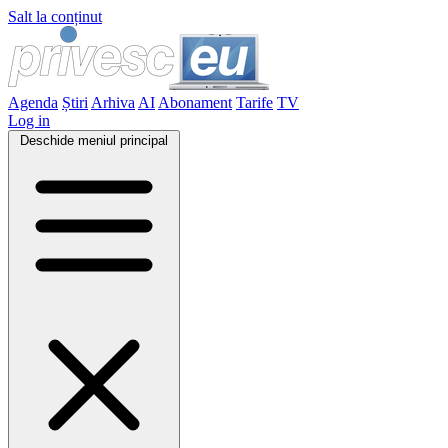
Salt la conținut
Agenda
Știri
Arhiva
AI
Abonament
Tarife
TV
Log in
Deschide meniul principal