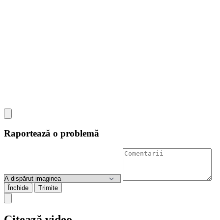
Raportează o problemă
Închide
Trimite
Citează video