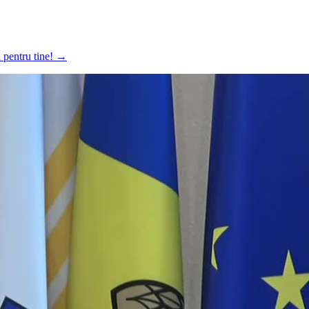
a pentru tine!
→