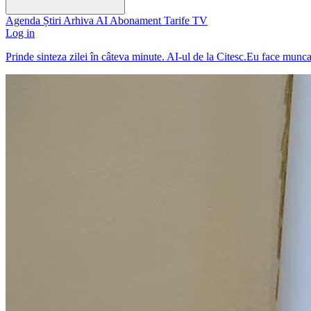
Agenda
Știri
Arhiva
AI
Abonament
Tarife
TV
Log in
Prinde sinteza zilei în câteva minute. AI-ul de la Citesc.Eu face munc