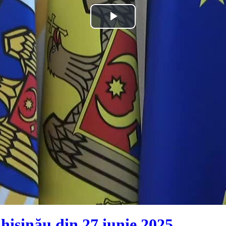
Play
Video
hișinău din 27 iunie 2025