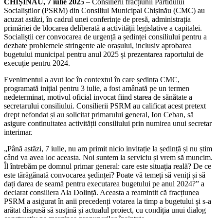
CHIȘINĂU, 7 iulie 2025
– Consilierii fracțiunii Partidului
Socialiștilor (PSRM) din Consiliul Municipal Chișinău (CMC) au
acuzat astăzi, în cadrul unei conferințe de presă, administrația
primăriei de blocarea deliberată a activității legislative a capitalei.
Socialiștii cer convocarea de urgență a ședinței consiliului pentru a
dezbate problemele stringente ale orașului, inclusiv aprobarea
bugetului municipal pentru anul 2025 și prezentarea raportului de
execuție pentru 2024.
Evenimentul a avut loc în contextul în care ședința CMC,
programată inițial pentru 3 iulie, a fost amânată pe un termen
nedeterminat, motivul oficial invocat fiind starea de sănătate a
secretarului consiliului. Consilierii PSRM au calificat acest pretext
drept nefondat și au solicitat primarului general, Ion Ceban, să
asigure continuitatea activității consiliului prin numirea unui secretar
interimar.
„Până astăzi, 7 iulie, nu am primit nicio invitație la ședință și nu știm
când va avea loc aceasta. Noi suntem la serviciu și vrem să muncim.
Îl întrebăm pe domnul primar general: care este situația reală? De ce
este tărăgănată convocarea ședinței? Poate vă temeți să veniți și să
dați darea de seamă pentru executarea bugetului pe anul 2024?” a
declarat consiliera Ala Dolință. Aceasta a reamintit că fracțiunea
PSRM a asigurat în anii precedenți votarea la timp a bugetului și s-a
arătat dispusă să susțină și actualul proiect, cu condiția unui dialog