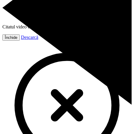
Citatul video este gata!
Descarcă
Închide