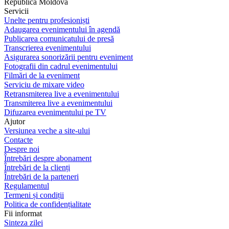
Republica Moldova
Servicii
Unelte pentru profesioniști
Adaugarea evenimentului în agendă
Publicarea comunicatului de presă
Transcrierea evenimentului
Asigurarea sonorizării pentru eveniment
Fotografii din cadrul evenimentului
Filmări de la eveniment
Serviciu de mixare video
Retransmiterea live a evenimentului
Transmiterea live a evenimentului
Difuzarea evenimentului pe TV
Ajutor
Versiunea veche a site-ului
Contacte
Despre noi
Întrebări despre abonament
Întrebări de la clienți
Întrebări de la parteneri
Regulamentul
Termeni și condiții
Politica de confidențialitate
Fii informat
Sinteza zilei