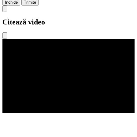
Închide
Trimite
Citează video