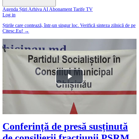
Agenda
Știri
Arhiva
AI
Abonament
Tarife
TV
Log in
Știrile care contează, într-un singur loc. Verifică sinteza zilnică de pe
Citesc.Eu!
→
Play
Video
Conferință de presă susținută
de consilierii fracțiunii PSRM