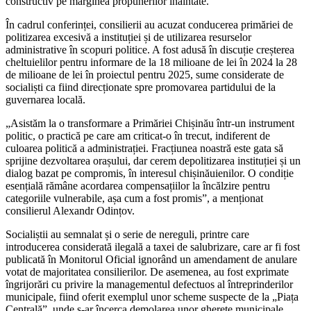
constructiv pe marginea propunerilor înaintate.
În cadrul conferinței, consilierii au acuzat conducerea primăriei de
politizarea excesivă a instituției și de utilizarea resurselor
administrative în scopuri politice. A fost adusă în discuție creșterea
cheltuielilor pentru informare de la 18 milioane de lei în 2024 la 28
de milioane de lei în proiectul pentru 2025, sume considerate de
socialiști ca fiind direcționate spre promovarea partidului de la
guvernarea locală.
„Asistăm la o transformare a Primăriei Chișinău într-un instrument
politic, o practică pe care am criticat-o în trecut, indiferent de
culoarea politică a administrației. Fracțiunea noastră este gata să
sprijine dezvoltarea orașului, dar cerem depolitizarea instituției și un
dialog bazat pe compromis, în interesul chișinăuienilor. O condiție
esențială rămâne acordarea compensațiilor la încălzire pentru
categoriile vulnerabile, așa cum a fost promis”, a menționat
consilierul Alexandr Odințov.
Socialiștii au semnalat și o serie de nereguli, printre care
introducerea considerată ilegală a taxei de salubrizare, care ar fi fost
publicată în Monitorul Oficial ignorând un amendament de anulare
votat de majoritatea consilierilor. De asemenea, au fost exprimate
îngrijorări cu privire la managementul defectuos al întreprinderilor
municipale, fiind oferit exemplul unor scheme suspecte de la „Piața
Centrală”, unde s-ar încerca demolarea unor gherete municipale