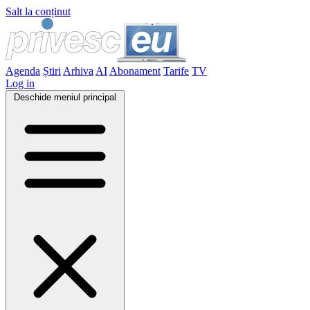
Salt la conținut
Agenda
Știri
Arhiva
AI
Abonament
Tarife
TV
Log in
Deschide meniul principal