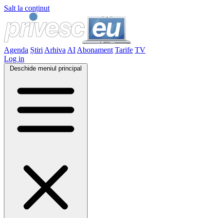
Salt la conținut
Agenda
Știri
Arhiva
AI
Abonament
Tarife
TV
Log in
Deschide meniul principal