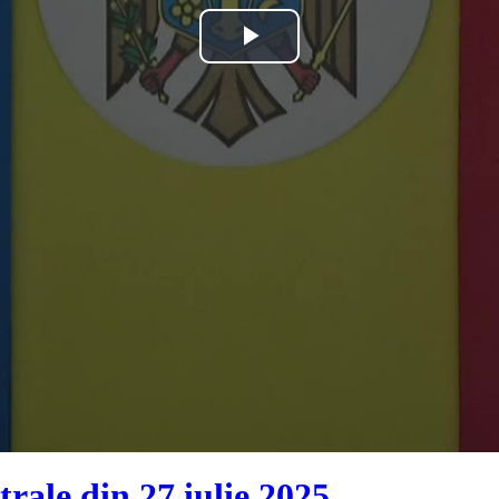
Play
Video
rale din 27 iulie 2025