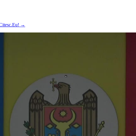
 Citesc.Eu!
→