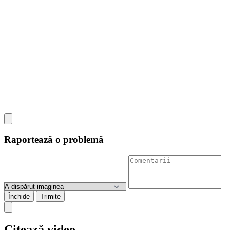
Raportează o problemă
Închide
Trimite
Citează video