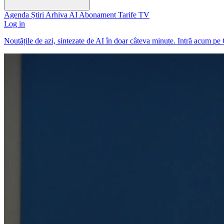
Agenda
Știri
Arhiva
AI
Abonament
Tarife
TV
Log in
Noutățile de azi, sintezate de AI în doar câteva minute. Intră acum pe